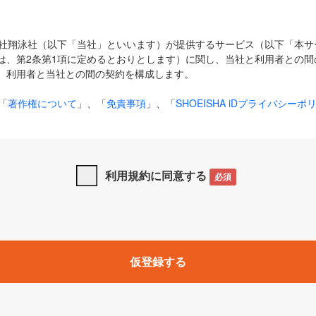
式会社翔泳社（以下「当社」といいます）が提供するサービス（以下「本
は、第2条第1項に定めるとおりとします）に関し、当社と利用者との間
、利用者と当社との間の契約を構成します。
「
著作権について
」、「
免責事項
」、「
SHOEISHA iDプライバシーポ
タの利用について（Cookieポリシー）
」は、本規約の一部を構成する
と、前項に記載する定めその他当社が定める各種規定や説明資料等におけ
優先して適用されるものとします。
利用規約に同意する
必須
下の用語は、本規約上別段の定めがない限り、以下に定める意味を有す
」とは、当社が提供する以下のサービス（名称や内容が変更された場合、
仮登録する
サービスに関連して当社が実施するイベントやキャンペーンをいいます
p」「CodeZine」「MarkeZine」「EnterpriseZine」「ECzine」「Biz/
ductZine」「AIdiver」「SE Event」