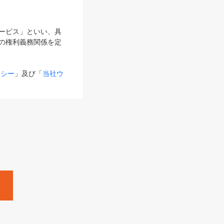
サービス」といい、具
の権利義務関係を定
リシー
」及び「
当社ウ
ものとします。
る内容とが異なる場合
るものとして使用し
変更後のサービスを含
。
Zine」「HRzine」