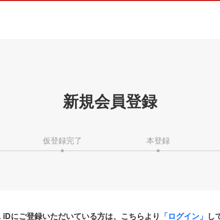
新規会員登録
仮登録完了
本登録
HA iDにご登録いただいている方は、こちらより
「ログイン」
し