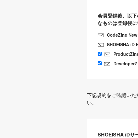
会員登録後、以下
なものは登録後に
CodeZine New
SHOEISHA iD 
ProductZin
DeveloperZ
下記規約をご確認いた
い。
SHOEISHA i