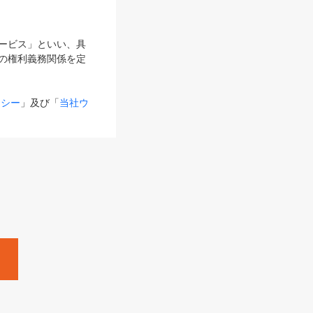
サービス」といい、具
の権利義務関係を定
リシー
」及び「
当社ウ
ものとします。
る内容とが異なる場合
るものとして使用し
変更後のサービスを含
。
Zine」「HRzine」