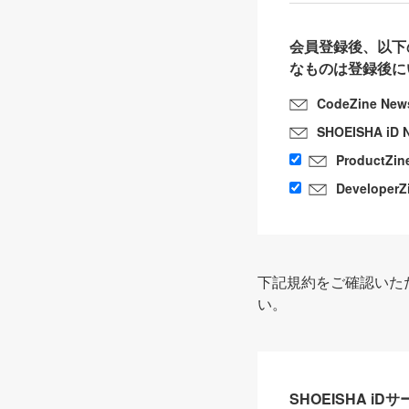
会員登録後、以下
なものは登録後に
CodeZine New
SHOEISHA iD 
ProductZin
DeveloperZ
下記規約をご確認いた
い。
SHOEISHA i