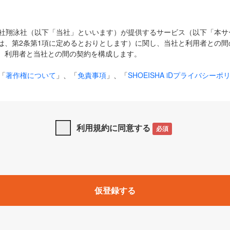
式会社翔泳社（以下「当社」といいます）が提供するサービス（以下「本
は、第2条第1項に定めるとおりとします）に関し、当社と利用者との間
、利用者と当社との間の契約を構成します。
「
著作権について
」、「
免責事項
」、「
SHOEISHA iDプライバシーポ
タの利用について（Cookieポリシー）
」は、本規約の一部を構成する
と、前項に記載する定めその他当社が定める各種規定や説明資料等におけ
優先して適用されるものとします。
利用規約に同意する
必須
下の用語は、本規約上別段の定めがない限り、以下に定める意味を有す
」とは、当社が提供する以下のサービス（名称や内容が変更された場合、
仮登録する
サービスに関連して当社が実施するイベントやキャンペーンをいいます
p」「CodeZine」「MarkeZine」「EnterpriseZine」「ECzine」「Biz/
ductZine」「AIdiver」「SE Event」