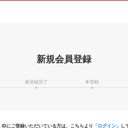
新規会員登録
仮登録完了
本登録
HA iDにご登録いただいている方は、こちらより
「ログイン」
し