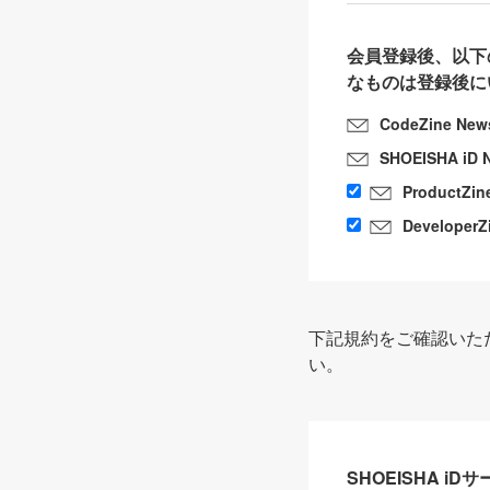
会員登録後、以下
なものは登録後に
CodeZine New
SHOEISHA iD 
ProductZin
DeveloperZ
下記規約をご確認いた
い。
SHOEISHA i