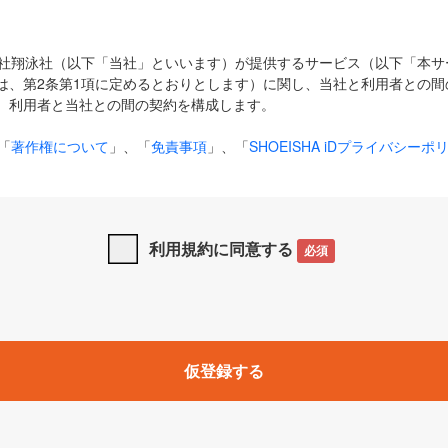
式会社翔泳社（以下「当社」といいます）が提供するサービス（以下「本
は、第2条第1項に定めるとおりとします）に関し、当社と利用者との間
、利用者と当社との間の契約を構成します。
「
著作権について
」、「
免責事項
」、「
SHOEISHA iDプライバシーポ
タの利用について（Cookieポリシー）
」は、本規約の一部を構成する
と、前項に記載する定めその他当社が定める各種規定や説明資料等におけ
優先して適用されるものとします。
利用規約に同意する
必須
下の用語は、本規約上別段の定めがない限り、以下に定める意味を有す
」とは、当社が提供する以下のサービス（名称や内容が変更された場合、
仮登録する
サービスに関連して当社が実施するイベントやキャンペーンをいいます
p」「CodeZine」「MarkeZine」「EnterpriseZine」「ECzine」「Biz/
ductZine」「AIdiver」「SE Event」