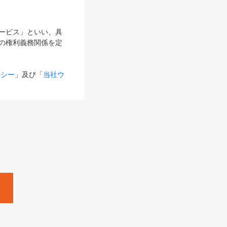
サービス」といい、具
の権利義務関係を定
リシー
」及び「
当社ウ
ものとします。
る内容とが異なる場合
るものとして使用し
変更後のサービスを含
。
Zine」「HRzine」