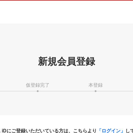
新規会員登録
仮登録完了
本登録
HA iDにご登録いただいている方は、こちらより
「ログイン」
し