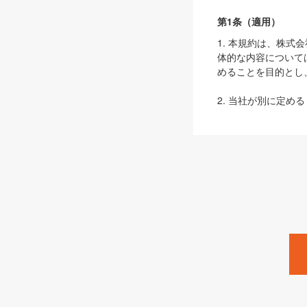
第1条（適用）
1. 本規約は、株
体的な内容について
めることを目的とし
2. 当社が別に定める
ェブサイト上でのデー
3. 本規約の内容
は、本規約の規定が
第2条（定義）
本規約において、以
ます。
1. 「本サービス
みます）及びこれら
「SEBook」「SESho
「SalesZine」「Pro