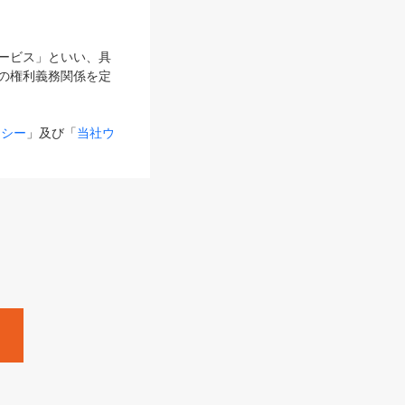
サービス」といい、具
の権利義務関係を定
リシー
」及び「
当社ウ
ものとします。
る内容とが異なる場合
るものとして使用し
変更後のサービスを含
。
Zine」「HRzine」