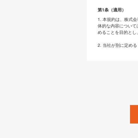
第1条（適用）
1. 本規約は、株
体的な内容について
めることを目的とし
2. 当社が別に定める
ェブサイト上でのデー
3. 本規約の内容
は、本規約の規定が
第2条（定義）
本規約において、以
ます。
1. 「本サービス
みます）及びこれら
「SEBook」「SESho
「SalesZine」「Pro