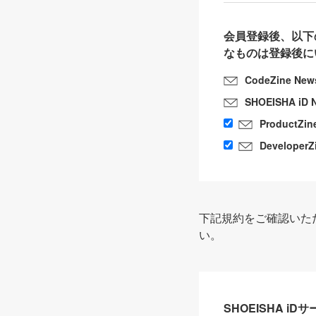
会員登録後、以下
なものは登録後に
CodeZine New
SHOEISHA iD 
ProductZin
DeveloperZ
下記規約をご確認いた
い。
SHOEISHA i