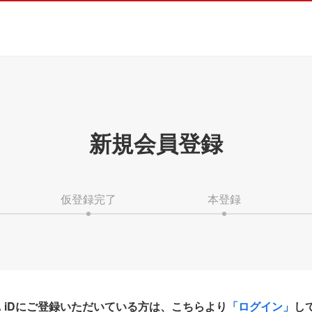
新規会員登録
仮登録完了
本登録
HA iDにご登録いただいている方は、こちらより
「ログイン」
し