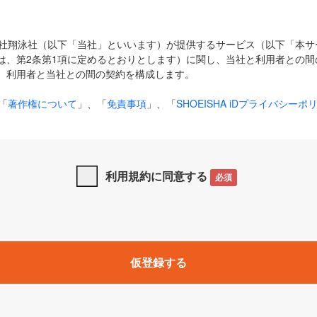
式会社翔泳社（以下「当社」といいます）が提供するサービス（以下「本
は、第2条第1項に定めるとおりとします）に関し、当社と利用者との間
、利用者と当社との間の契約を構成します。
「
著作権について
」、「
免責事項
」、「
SHOEISHA iDプライバシーポ
タの利用について（Cookieポリシー）
」は、本規約の一部を構成する
と、前項に記載する定めその他当社が定める各種規定や説明資料等におけ
優先して適用されるものとします。
利用規約に同意する
必須
下の用語は、本規約上別段の定めがない限り、以下に定める意味を有す
」とは、当社が提供する以下のサービス（名称や内容が変更された場合、
仮登録する
サービスに関連して当社が実施するイベントやキャンペーンをいいます
p」「CodeZine」「MarkeZine」「EnterpriseZine」「ECzine」「Biz/
ductZine」「AIdiver」「SE Event」