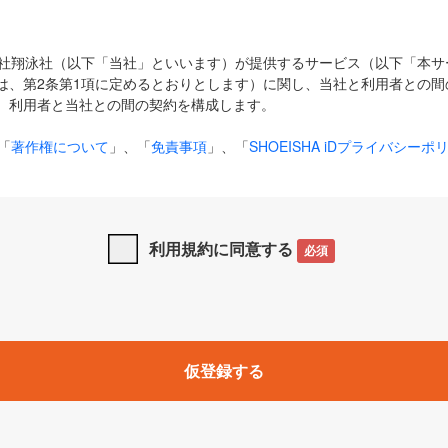
式会社翔泳社（以下「当社」といいます）が提供するサービス（以下「本
は、第2条第1項に定めるとおりとします）に関し、当社と利用者との間
、利用者と当社との間の契約を構成します。
「
著作権について
」、「
免責事項
」、「
SHOEISHA iDプライバシーポ
タの利用について（Cookieポリシー）
」は、本規約の一部を構成する
と、前項に記載する定めその他当社が定める各種規定や説明資料等におけ
優先して適用されるものとします。
利用規約に同意する
必須
下の用語は、本規約上別段の定めがない限り、以下に定める意味を有す
」とは、当社が提供する以下のサービス（名称や内容が変更された場合、
仮登録する
サービスに関連して当社が実施するイベントやキャンペーンをいいます
p」「CodeZine」「MarkeZine」「EnterpriseZine」「ECzine」「Biz/
ductZine」「AIdiver」「SE Event」