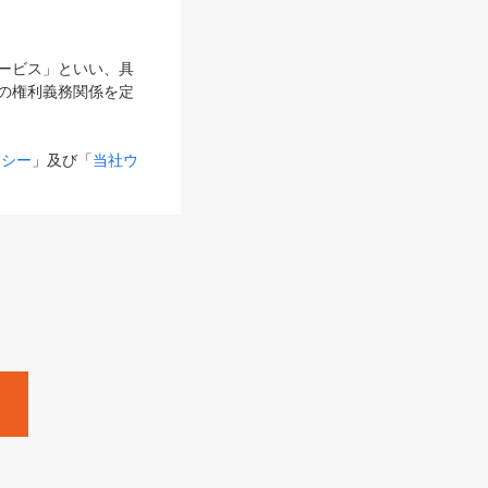
サービス」といい、具
の権利義務関係を定
リシー
」及び「
当社ウ
ものとします。
る内容とが異なる場合
るものとして使用し
変更後のサービスを含
。
Zine」「HRzine」