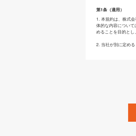
第1条（適用）
1. 本規約は、株
体的な内容について
めることを目的とし
2. 当社が別に定める
ェブサイト上でのデー
3. 本規約の内容
は、本規約の規定が
第2条（定義）
本規約において、以
ます。
1. 「本サービス
みます）及びこれら
「SEBook」「SESho
「SalesZine」「Pro