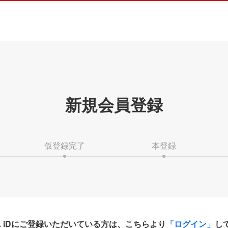
新規会員登録
仮登録完了
本登録
HA iDにご登録いただいている方は、こちらより
「ログイン」
し