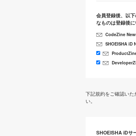
会員登録後、以下
なものは登録後に
CodeZine New
SHOEISHA iD 
ProductZin
DeveloperZ
下記規約をご確認いた
い。
SHOEISHA i