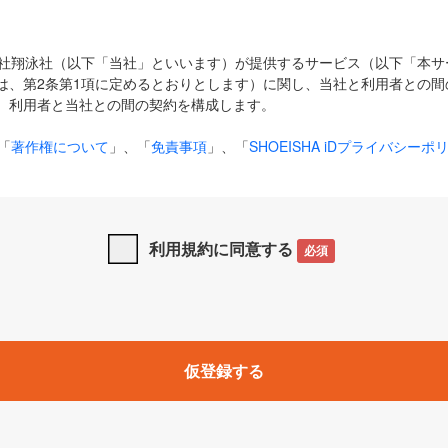
式会社翔泳社（以下「当社」といいます）が提供するサービス（以下「本
は、第2条第1項に定めるとおりとします）に関し、当社と利用者との間
、利用者と当社との間の契約を構成します。
「
著作権について
」、「
免責事項
」、「
SHOEISHA iDプライバシーポ
タの利用について（Cookieポリシー）
」は、本規約の一部を構成する
と、前項に記載する定めその他当社が定める各種規定や説明資料等におけ
優先して適用されるものとします。
利用規約に同意する
必須
下の用語は、本規約上別段の定めがない限り、以下に定める意味を有す
」とは、当社が提供する以下のサービス（名称や内容が変更された場合、
仮登録する
サービスに関連して当社が実施するイベントやキャンペーンをいいます
p」「CodeZine」「MarkeZine」「EnterpriseZine」「ECzine」「Biz/
ductZine」「AIdiver」「SE Event」