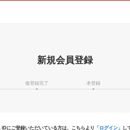
新規会員登録
仮登録完了
本登録
HA iDにご登録いただいている方は、こちらより
「ログイン」
し