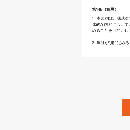
第1条（適用）
1. 本規約は、株
体的な内容について
めることを目的とし
2. 当社が別に定める
ェブサイト上でのデー
3. 本規約の内容
は、本規約の規定が
第2条（定義）
本規約において、以
ます。
1. 「本サービス
みます）及びこれら
「SEBook」「SESho
「SalesZine」「Pro