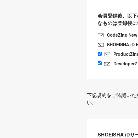
会員登録後、以下
なものは登録後に
CodeZine New
SHOEISHA iD 
ProductZin
DeveloperZ
下記規約をご確認いた
い。
SHOEISHA i