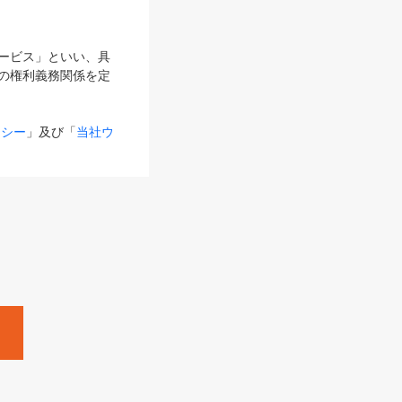
サービス」といい、具
の権利義務関係を定
リシー
」及び「
当社ウ
ものとします。
る内容とが異なる場合
るものとして使用し
変更後のサービスを含
。
Zine」「HRzine」