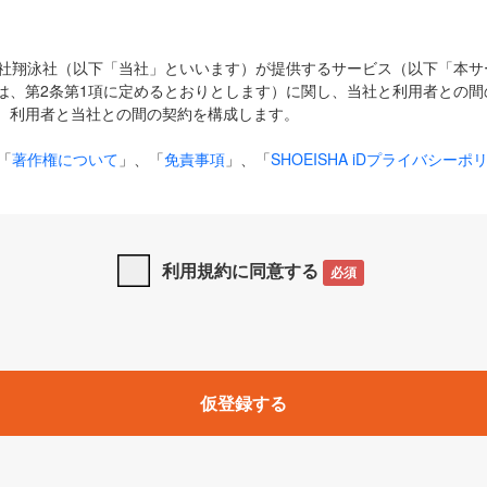
式会社翔泳社（以下「当社」といいます）が提供するサービス（以下「本
は、第2条第1項に定めるとおりとします）に関し、当社と利用者との間
、利用者と当社との間の契約を構成します。
「
著作権について
」、「
免責事項
」、「
SHOEISHA iDプライバシーポ
タの利用について（Cookieポリシー）
」は、本規約の一部を構成する
と、前項に記載する定めその他当社が定める各種規定や説明資料等におけ
優先して適用されるものとします。
利用規約に同意する
必須
下の用語は、本規約上別段の定めがない限り、以下に定める意味を有す
」とは、当社が提供する以下のサービス（名称や内容が変更された場合、
仮登録する
サービスに関連して当社が実施するイベントやキャンペーンをいいます
p」「CodeZine」「MarkeZine」「EnterpriseZine」「ECzine」「Biz/
ductZine」「AIdiver」「SE Event」