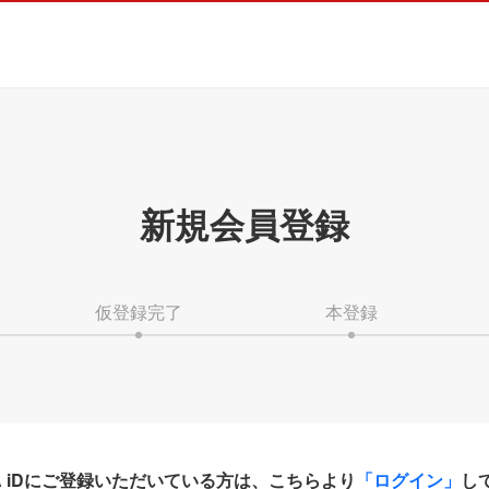
新規会員登録
仮登録完了
本登録
HA iDにご登録いただいている方は、こちらより
「ログイン」
し