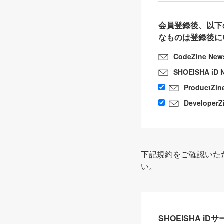
会員登録後、以下
なものは登録後に
CodeZine New
SHOEISHA iD 
ProductZin
DeveloperZ
下記規約をご確認いた
い。
SHOEISHA i