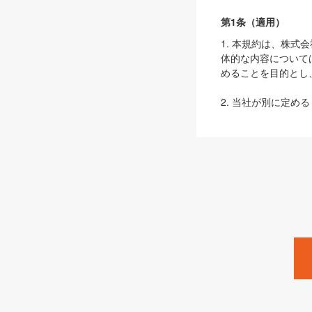
第1条（適用）
1. 本規約は、株
体的な内容について
めることを目的とし
2. 当社が別に定める
ェブサイト上でのデー
3. 本規約の内容
は、本規約の規定が
第2条（定義）
本規約において、以
ます。
1. 「本サービス
みます）及びこれら
「SEBook」「SESho
「SalesZine」「Pro