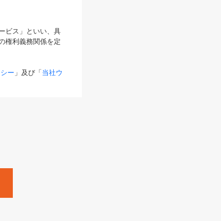
サービス」といい、具
の権利義務関係を定
リシー
」及び「
当社ウ
ものとします。
る内容とが異なる場合
るものとして使用し
変更後のサービスを含
。
Zine」「HRzine」