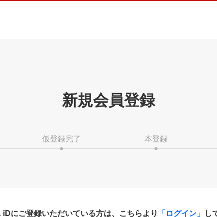
新規会員登録
仮登録完了
本登録
HA iDにご登録いただいている方は、こちらより
「ログイン」
し