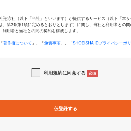
式会社翔泳社（以下「当社」といいます）が提供するサービス（以下「本
は、第2条第1項に定めるとおりとします）に関し、当社と利用者との間
、利用者と当社との間の契約を構成します。
「
著作権について
」、「
免責事項
」、「
SHOEISHA iDプライバシーポ
タの利用について（Cookieポリシー）
」は、本規約の一部を構成する
と、前項に記載する定めその他当社が定める各種規定や説明資料等におけ
優先して適用されるものとします。
利用規約に同意する
必須
下の用語は、本規約上別段の定めがない限り、以下に定める意味を有す
」とは、当社が提供する以下のサービス（名称や内容が変更された場合、
仮登録する
サービスに関連して当社が実施するイベントやキャンペーンをいいます
p」「CodeZine」「MarkeZine」「EnterpriseZine」「ECzine」「Biz/
ductZine」「AIdiver」「SE Event」