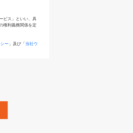
サービス」といい、具
の権利義務関係を定
リシー
」及び「
当社ウ
ものとします。
る内容とが異なる場合
るものとして使用し
変更後のサービスを含
。
Zine」「HRzine」