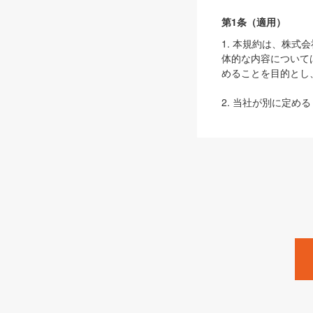
第1条（適用）
1. 本規約は、株
体的な内容について
めることを目的とし
2. 当社が別に定める
ェブサイト上でのデー
3. 本規約の内容
は、本規約の規定が
第2条（定義）
本規約において、以
ます。
1. 「本サービス
みます）及びこれら
「SEBook」「SESho
「SalesZine」「Pro