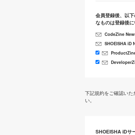
会員登録後、以下
なものは登録後に
CodeZine New
SHOEISHA iD 
ProductZin
DeveloperZ
下記規約をご確認いた
い。
SHOEISHA i