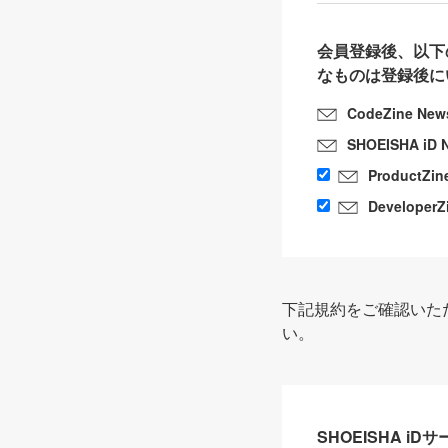
会員登録後、以下
なものは登録後に
CodeZine New
SHOEISHA iD 
ProductZin
DeveloperZ
下記規約をご確認いた
い。
SHOEISHA i