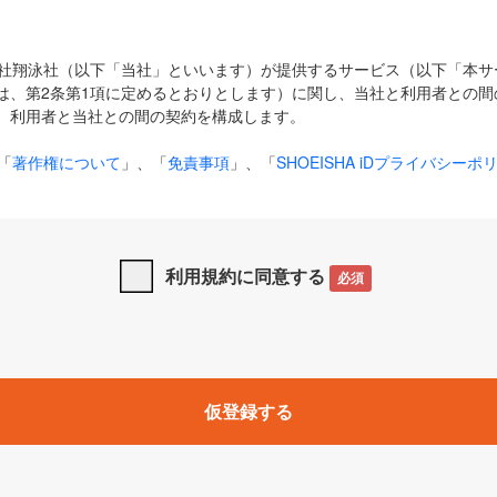
式会社翔泳社（以下「当社」といいます）が提供するサービス（以下「本
は、第2条第1項に定めるとおりとします）に関し、当社と利用者との間
、利用者と当社との間の契約を構成します。
「
著作権について
」、「
免責事項
」、「
SHOEISHA iDプライバシーポ
タの利用について（Cookieポリシー）
」は、本規約の一部を構成する
と、前項に記載する定めその他当社が定める各種規定や説明資料等におけ
優先して適用されるものとします。
利用規約に同意する
必須
下の用語は、本規約上別段の定めがない限り、以下に定める意味を有す
」とは、当社が提供する以下のサービス（名称や内容が変更された場合、
仮登録する
サービスに関連して当社が実施するイベントやキャンペーンをいいます
p」「CodeZine」「MarkeZine」「EnterpriseZine」「ECzine」「Biz/
ductZine」「AIdiver」「SE Event」