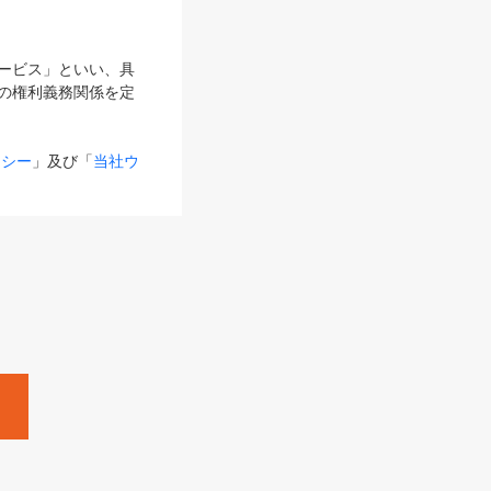
サービス」といい、具
の権利義務関係を定
リシー
」及び「
当社ウ
ものとします。
る内容とが異なる場合
るものとして使用し
変更後のサービスを含
。
Zine」「HRzine」