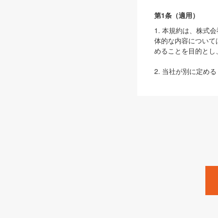
第1条（適用）
1. 本規約は、株
体的な内容について
めることを目的とし
2. 当社が別に定める
ェブサイト上でのデー
3. 本規約の内容
は、本規約の規定が
第2条（定義）
本規約において、以
ます。
1. 「本サービス
みます）及びこれら
「SEBook」「SESho
「SalesZine」「Pro