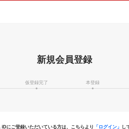
新規会員登録
仮登録完了
本登録
HA iDにご登録いただいている方は、こちらより
「ログイン」
し