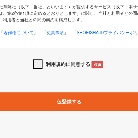
式会社翔泳社（以下「当社」といいます）が提供するサービス（以下「本
は、第2条第1項に定めるとおりとします）に関し、当社と利用者との間
、利用者と当社との間の契約を構成します。
「
著作権について
」、「
免責事項
」、「
SHOEISHA iDプライバシーポ
タの利用について（Cookieポリシー）
」は、本規約の一部を構成する
と、前項に記載する定めその他当社が定める各種規定や説明資料等におけ
優先して適用されるものとします。
利用規約に同意する
必須
下の用語は、本規約上別段の定めがない限り、以下に定める意味を有す
」とは、当社が提供する以下のサービス（名称や内容が変更された場合、
仮登録する
サービスに関連して当社が実施するイベントやキャンペーンをいいます
p」「CodeZine」「MarkeZine」「EnterpriseZine」「ECzine」「Biz/
ductZine」「AIdiver」「SE Event」
A iD」とは、利用者が本サービスを利用するために必要となるアカウントIDを、「