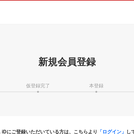
新規会員登録
仮登録完了
本登録
HA iDにご登録いただいている方は、こちらより
「ログイン」
し