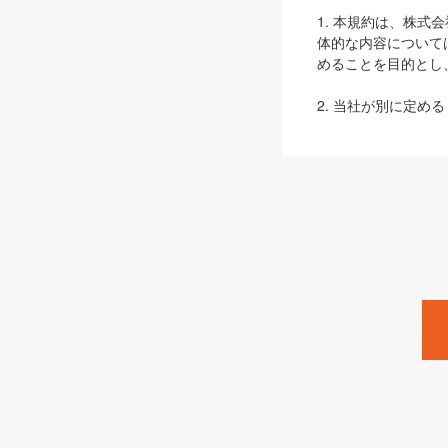
1. 本規約は、株
体的な内容について
めることを目的とし
2. 当社が別に定める
ェブサイト上でのデー
3. 本規約の内容
は、本規約の規定が
第2条（定義）
本規約において、以
ます。
1. 「本サービス
みます）及びこれら
「SEBook」「SESho
「SalesZine」「Pro
2. 「SHOEISH