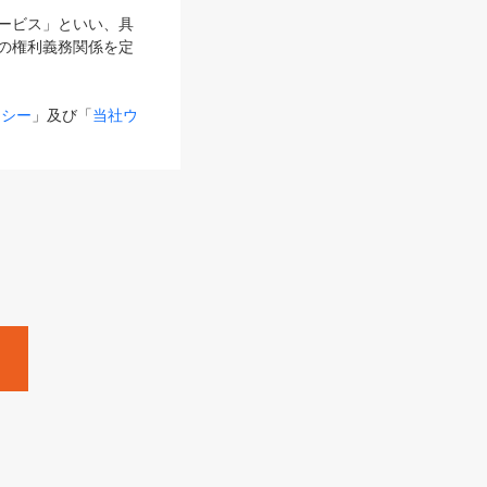
サービス」といい、具
の権利義務関係を定
リシー
」及び「
当社ウ
ものとします。
る内容とが異なる場合
るものとして使用し
変更後のサービスを含
。
Zine」「HRzine」
SHOEISHA iD