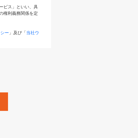
サービス」といい、具
の権利義務関係を定
リシー
」及び「
当社ウ
ものとします。
る内容とが異なる場合
るものとして使用し
変更後のサービスを含
。
Zine」「HRzine」
SHOEISHA iD