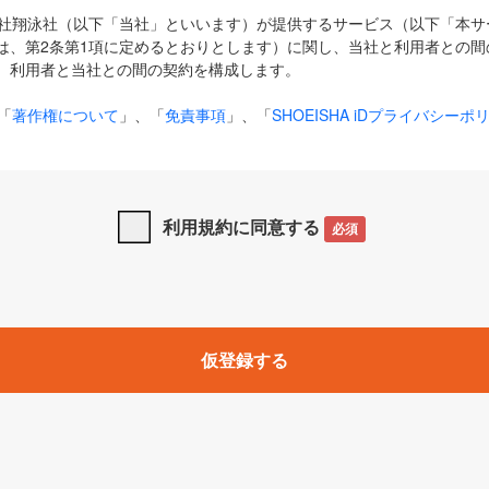
式会社翔泳社（以下「当社」といいます）が提供するサービス（以下「本
は、第2条第1項に定めるとおりとします）に関し、当社と利用者との間
、利用者と当社との間の契約を構成します。
「
著作権について
」、「
免責事項
」、「
SHOEISHA iDプライバシーポ
タの利用について（Cookieポリシー）
」は、本規約の一部を構成する
と、前項に記載する定めその他当社が定める各種規定や説明資料等におけ
優先して適用されるものとします。
利用規約に同意する
必須
下の用語は、本規約上別段の定めがない限り、以下に定める意味を有す
」とは、当社が提供する以下のサービス（名称や内容が変更された場合、
仮登録する
サービスに関連して当社が実施するイベントやキャンペーンをいいます
p」「CodeZine」「MarkeZine」「EnterpriseZine」「ECzine」「Biz/
ductZine」「AIdiver」「SE Event」
A iD」とは、利用者が本サービスを利用するために必要となるアカウントIDを、「