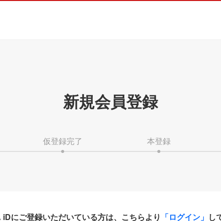
新規会員登録
仮登録完了
本登録
HA iDにご登録いただいている方は、こちらより
「ログイン」
し