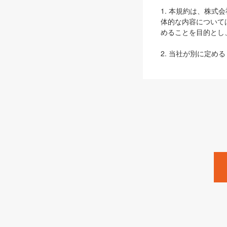
1. 本規約は、株
体的な内容について
めることを目的とし
2. 当社が別に定める
ェブサイト上でのデー
3. 本規約の内容
は、本規約の規定が
第2条（定義）
本規約において、以
ます。
1. 「本サービス
みます）及びこれら
「SEBook」「SESho
「SalesZine」「Pro
2. 「SHOEISH