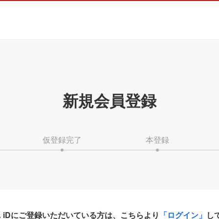
新規会員登録
仮登録完了
本登録
HA iDにご登録いただいている方は、こちらより
「ログイン」
し