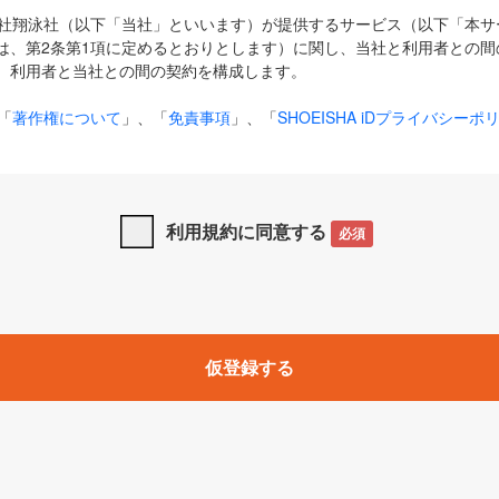
式会社翔泳社（以下「当社」といいます）が提供するサービス（以下「本
は、第2条第1項に定めるとおりとします）に関し、当社と利用者との間
、利用者と当社との間の契約を構成します。
「
著作権について
」、「
免責事項
」、「
SHOEISHA iDプライバシーポ
タの利用について（Cookieポリシー）
」は、本規約の一部を構成する
と、前項に記載する定めその他当社が定める各種規定や説明資料等におけ
優先して適用されるものとします。
利用規約に同意する
必須
下の用語は、本規約上別段の定めがない限り、以下に定める意味を有す
」とは、当社が提供する以下のサービス（名称や内容が変更された場合、
仮登録する
サービスに関連して当社が実施するイベントやキャンペーンをいいます
p」「CodeZine」「MarkeZine」「EnterpriseZine」「ECzine」「Biz/
ductZine」「AIdiver」「SE Event」
A iD」とは、利用者が本サービスを利用するために必要となるアカウントIDを、「