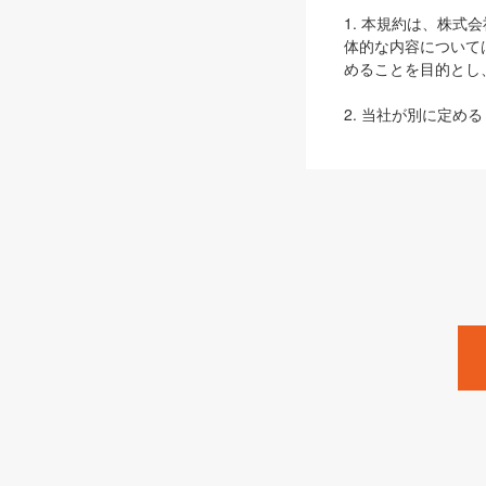
1. 本規約は、株
体的な内容について
めることを目的とし
2. 当社が別に定める
ェブサイト上でのデー
3. 本規約の内容
は、本規約の規定が
第2条（定義）
本規約において、以
ます。
1. 「本サービス
みます）及びこれら
「SEBook」「SESho
「SalesZine」「Pro
2. 「SHOEISH