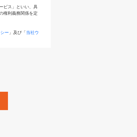
サービス」といい、具
の権利義務関係を定
リシー
」及び「
当社ウ
ものとします。
る内容とが異なる場合
るものとして使用し
変更後のサービスを含
。
Zine」「HRzine」
SHOEISHA iD