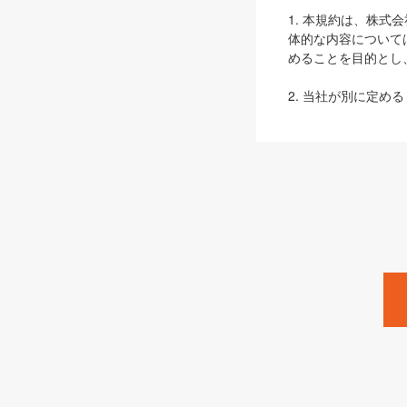
1. 本規約は、株
体的な内容について
めることを目的とし
2. 当社が別に定める
ェブサイト上でのデー
3. 本規約の内容
は、本規約の規定が
第2条（定義）
本規約において、以
ます。
1. 「本サービス
みます）及びこれら
「SEBook」「SESho
「SalesZine」「Pro
2. 「SHOEISH