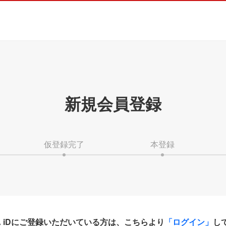
新規会員登録
仮登録完了
本登録
HA iDにご登録いただいている方は、こちらより
「ログイン」
し