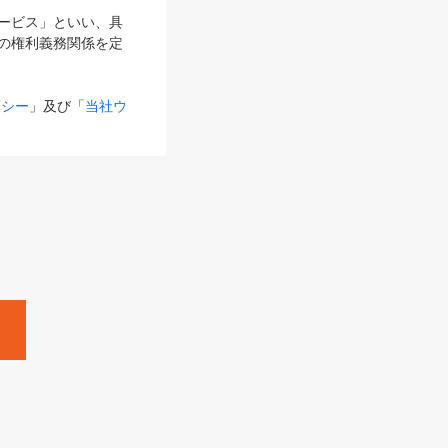
サービス」といい、具
の権利義務関係を定
リシー
」及び「
当社ウ
ものとします。
る内容とが異なる場合
るものとして使用し
変更後のサービスを含
。
Zine」「HRzine」
SHOEISHA iD