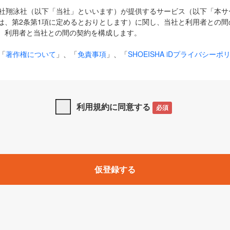
式会社翔泳社（以下「当社」といいます）が提供するサービス（以下「本
は、第2条第1項に定めるとおりとします）に関し、当社と利用者との間
、利用者と当社との間の契約を構成します。
「
著作権について
」、「
免責事項
」、「
SHOEISHA iDプライバシーポ
タの利用について（Cookieポリシー）
」は、本規約の一部を構成する
と、前項に記載する定めその他当社が定める各種規定や説明資料等におけ
優先して適用されるものとします。
利用規約に同意する
必須
下の用語は、本規約上別段の定めがない限り、以下に定める意味を有す
」とは、当社が提供する以下のサービス（名称や内容が変更された場合、
仮登録する
サービスに関連して当社が実施するイベントやキャンペーンをいいます
p」「CodeZine」「MarkeZine」「EnterpriseZine」「ECzine」「Biz/
ductZine」「AIdiver」「SE Event」
A iD」とは、利用者が本サービスを利用するために必要となるアカウントIDを、「