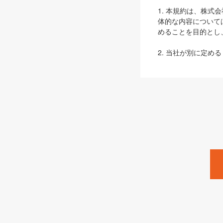
1. 本規約は、株
体的な内容について
めることを目的とし
2. 当社が別に定める
ェブサイト上でのデー
3. 本規約の内容
は、本規約の規定が
第2条（定義）
本規約において、以
ます。
1. 「本サービス
みます）及びこれら
「SEBook」「SESho
「SalesZine」「Pro
2. 「SHOEISH