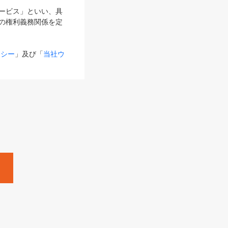
サービス」といい、具
の権利義務関係を定
リシー
」及び「
当社ウ
ものとします。
る内容とが異なる場合
るものとして使用し
変更後のサービスを含
。
Zine」「HRzine」
SHOEISHA iD