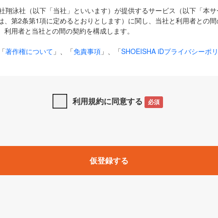
式会社翔泳社（以下「当社」といいます）が提供するサービス（以下「本
は、第2条第1項に定めるとおりとします）に関し、当社と利用者との間
、利用者と当社との間の契約を構成します。
「
著作権について
」、「
免責事項
」、「
SHOEISHA iDプライバシーポ
タの利用について（Cookieポリシー）
」は、本規約の一部を構成する
と、前項に記載する定めその他当社が定める各種規定や説明資料等におけ
優先して適用されるものとします。
利用規約に同意する
必須
下の用語は、本規約上別段の定めがない限り、以下に定める意味を有す
」とは、当社が提供する以下のサービス（名称や内容が変更された場合、
仮登録する
サービスに関連して当社が実施するイベントやキャンペーンをいいます
p」「CodeZine」「MarkeZine」「EnterpriseZine」「ECzine」「Biz/
ductZine」「AIdiver」「SE Event」
A iD」とは、利用者が本サービスを利用するために必要となるアカウントIDを、「