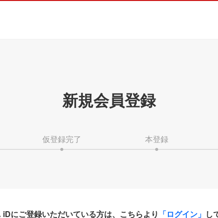
新規会員登録
仮登録完了
本登録
HA iDにご登録いただいている方は、こちらより
「ログイン」
し