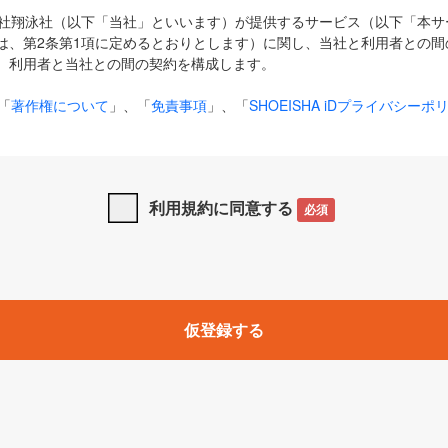
式会社翔泳社（以下「当社」といいます）が提供するサービス（以下「本
は、第2条第1項に定めるとおりとします）に関し、当社と利用者との間
、利用者と当社との間の契約を構成します。
「
著作権について
」、「
免責事項
」、「
SHOEISHA iDプライバシーポ
タの利用について（Cookieポリシー）
」は、本規約の一部を構成する
と、前項に記載する定めその他当社が定める各種規定や説明資料等におけ
優先して適用されるものとします。
利用規約に同意する
必須
下の用語は、本規約上別段の定めがない限り、以下に定める意味を有す
」とは、当社が提供する以下のサービス（名称や内容が変更された場合、
仮登録する
サービスに関連して当社が実施するイベントやキャンペーンをいいます
p」「CodeZine」「MarkeZine」「EnterpriseZine」「ECzine」「Biz/
ductZine」「AIdiver」「SE Event」
A iD」とは、利用者が本サービスを利用するために必要となるアカウントIDを、「