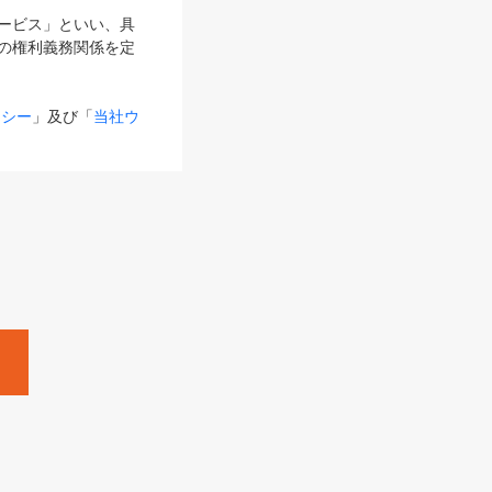
サービス」といい、具
の権利義務関係を定
リシー
」及び「
当社ウ
ものとします。
る内容とが異なる場合
るものとして使用し
変更後のサービスを含
。
Zine」「HRzine」
SHOEISHA iD