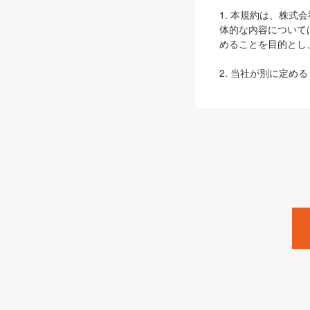
1. 本規約は、株
体的な内容について
めることを目的とし
2. 当社が別に定める
ェブサイト上でのデー
3. 本規約の内容
は、本規約の規定が
第2条（定義）
本規約において、以
ます。
1. 「本サービス
みます）及びこれら
「SEBook」「SESho
「SalesZine」「Pro
2. 「SHOEISH