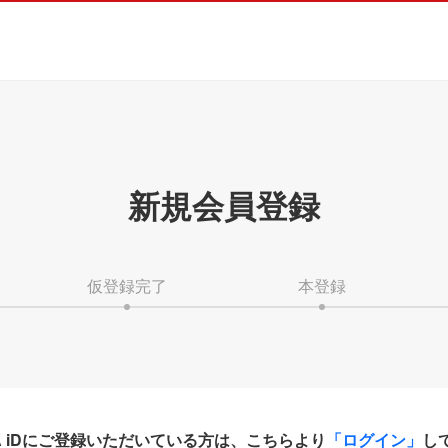
新規会員登録
仮登録完了
本登録
HA iDにご登録いただいている方は、こちらより
「ログイン」
し