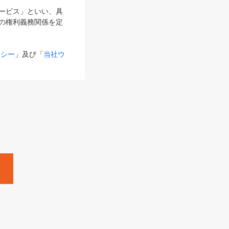
サービス」といい、具
の権利義務関係を定
リシー
」及び「
当社ウ
ものとします。
る内容とが異なる場合
るものとして使用し
変更後のサービスを含
。
Zine」「HRzine」
SHOEISHA iD