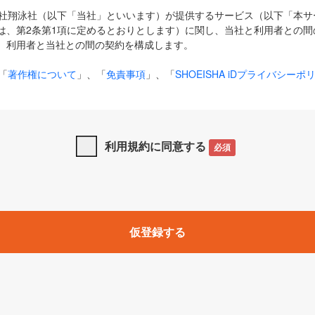
式会社翔泳社（以下「当社」といいます）が提供するサービス（以下「本
は、第2条第1項に定めるとおりとします）に関し、当社と利用者との間
、利用者と当社との間の契約を構成します。
「
著作権について
」、「
免責事項
」、「
SHOEISHA iDプライバシーポ
タの利用について（Cookieポリシー）
」は、本規約の一部を構成する
と、前項に記載する定めその他当社が定める各種規定や説明資料等におけ
優先して適用されるものとします。
利用規約に同意する
必須
下の用語は、本規約上別段の定めがない限り、以下に定める意味を有す
」とは、当社が提供する以下のサービス（名称や内容が変更された場合、
仮登録する
サービスに関連して当社が実施するイベントやキャンペーンをいいます
p」「CodeZine」「MarkeZine」「EnterpriseZine」「ECzine」「Biz/
ductZine」「AIdiver」「SE Event」
A iD」とは、利用者が本サービスを利用するために必要となるアカウントIDを、「