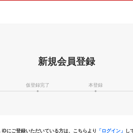
新規会員登録
仮登録完了
本登録
HA iDにご登録いただいている方は、こちらより
「ログイン」
し