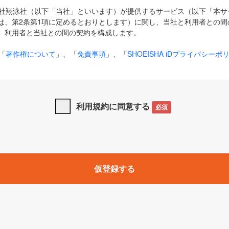
式会社翔泳社（以下「当社」といいます）が提供するサービス（以下「本
は、第2条第1項に定めるとおりとします）に関し、当社と利用者との間
、利用者と当社との間の契約を構成します。
「
著作権について
」、「
免責事項
」、「
SHOEISHA iDプライバシーポ
タの利用について（Cookieポリシー）
」は、本規約の一部を構成する
と、前項に記載する定めその他当社が定める各種規定や説明資料等におけ
優先して適用されるものとします。
利用規約に同意する
必須
下の用語は、本規約上別段の定めがない限り、以下に定める意味を有す
」とは、当社が提供する以下のサービス（名称や内容が変更された場合、
仮登録する
サービスに関連して当社が実施するイベントやキャンペーンをいいます
p」「CodeZine」「MarkeZine」「EnterpriseZine」「ECzine」「Biz/
ductZine」「AIdiver」「SE Event」
A iD」とは、利用者が本サービスを利用するために必要となるアカウントIDを、「