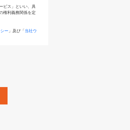
サービス」といい、具
の権利義務関係を定
リシー
」及び「
当社ウ
ものとします。
る内容とが異なる場合
るものとして使用し
変更後のサービスを含
。
Zine」「HRzine」
SHOEISHA iD