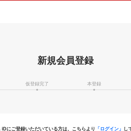
新規会員登録
仮登録完了
本登録
HA iDにご登録いただいている方は、こちらより
「ログイン」
し