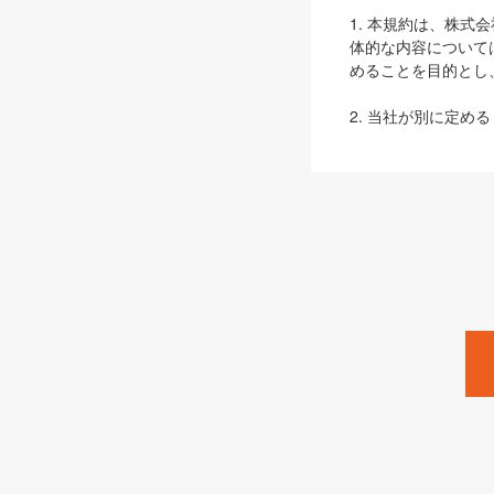
1. 本規約は、株
体的な内容について
めることを目的とし
2. 当社が別に定める
ェブサイト上でのデー
3. 本規約の内容
は、本規約の規定が
第2条（定義）
本規約において、以
ます。
1. 「本サービス
みます）及びこれら
「SEBook」「SESho
「SalesZine」「Pro
2. 「SHOEISH