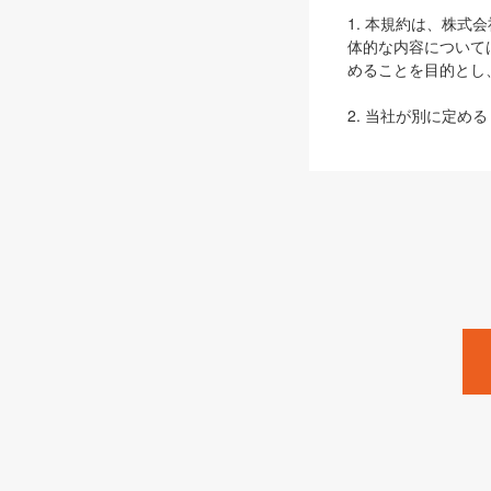
1. 本規約は、株
体的な内容について
めることを目的とし
2. 当社が別に定める
ェブサイト上でのデー
3. 本規約の内容
は、本規約の規定が
第2条（定義）
本規約において、以
ます。
1. 「本サービス
みます）及びこれら
「SEBook」「SESho
「SalesZine」「Pro
2. 「SHOEISH