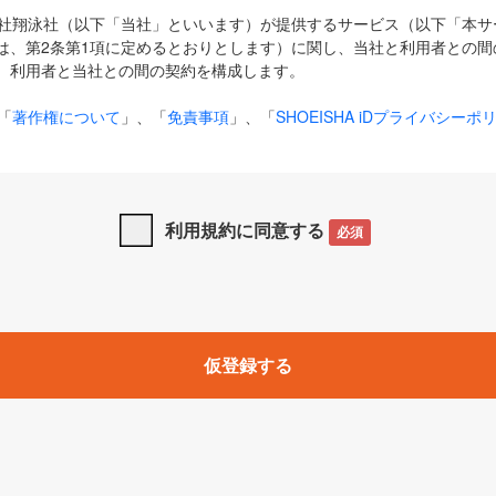
式会社翔泳社（以下「当社」といいます）が提供するサービス（以下「本
は、第2条第1項に定めるとおりとします）に関し、当社と利用者との間
、利用者と当社との間の契約を構成します。
「
著作権について
」、「
免責事項
」、「
SHOEISHA iDプライバシーポ
タの利用について（Cookieポリシー）
」は、本規約の一部を構成する
と、前項に記載する定めその他当社が定める各種規定や説明資料等におけ
優先して適用されるものとします。
利用規約に同意する
必須
下の用語は、本規約上別段の定めがない限り、以下に定める意味を有す
」とは、当社が提供する以下のサービス（名称や内容が変更された場合、
仮登録する
サービスに関連して当社が実施するイベントやキャンペーンをいいます
p」「CodeZine」「MarkeZine」「EnterpriseZine」「ECzine」「Biz/
ductZine」「AIdiver」「SE Event」
A iD」とは、利用者が本サービスを利用するために必要となるアカウントIDを、「