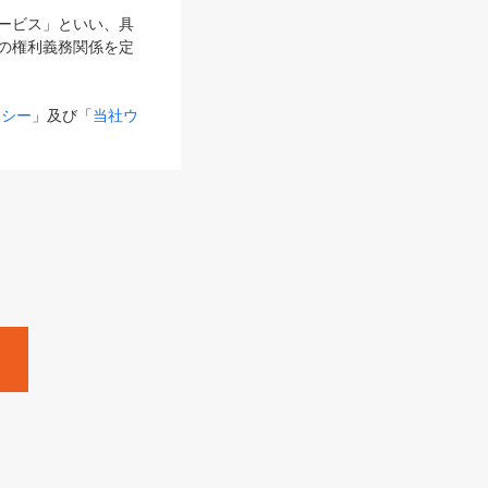
サービス」といい、具
の権利義務関係を定
リシー
」及び「
当社ウ
ものとします。
る内容とが異なる場合
るものとして使用し
変更後のサービスを含
。
Zine」「HRzine」
SHOEISHA iD