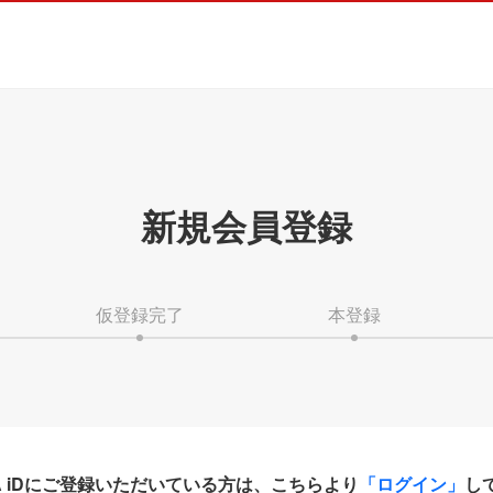
新規会員登録
仮登録完了
本登録
HA iDにご登録いただいている方は、こちらより
「ログイン」
し