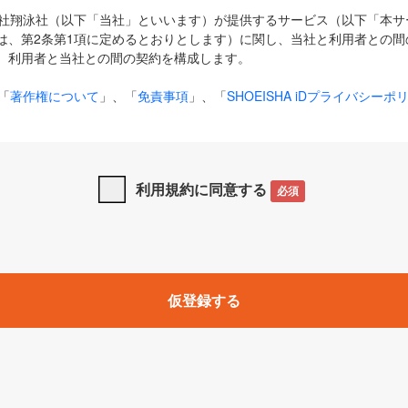
式会社翔泳社（以下「当社」といいます）が提供するサービス（以下「本
は、第2条第1項に定めるとおりとします）に関し、当社と利用者との間
、利用者と当社との間の契約を構成します。
「
著作権について
」、「
免責事項
」、「
SHOEISHA iDプライバシーポ
タの利用について（Cookieポリシー）
」は、本規約の一部を構成する
と、前項に記載する定めその他当社が定める各種規定や説明資料等におけ
優先して適用されるものとします。
利用規約に同意する
必須
下の用語は、本規約上別段の定めがない限り、以下に定める意味を有す
」とは、当社が提供する以下のサービス（名称や内容が変更された場合、
仮登録する
サービスに関連して当社が実施するイベントやキャンペーンをいいます
p」「CodeZine」「MarkeZine」「EnterpriseZine」「ECzine」「Biz/
ductZine」「AIdiver」「SE Event」
A iD」とは、利用者が本サービスを利用するために必要となるアカウントIDを、「