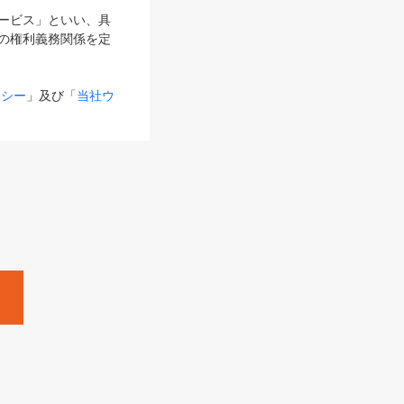
サービス」といい、具
の権利義務関係を定
リシー
」及び「
当社ウ
ものとします。
る内容とが異なる場合
るものとして使用し
変更後のサービスを含
。
Zine」「HRzine」
SHOEISHA iD