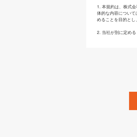
1. 本規約は、株
体的な内容について
めることを目的とし
2. 当社が別に定める
ェブサイト上でのデー
3. 本規約の内容
は、本規約の規定が
第2条（定義）
本規約において、以
ます。
1. 「本サービス
みます）及びこれら
「SEBook」「SESho
「SalesZine」「Pro
2. 「SHOEISH