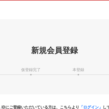
新規会員登録
仮登録完了
本登録
HA iDにご登録いただいている方は、こちらより
「ログイン」
し