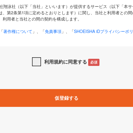
式会社翔泳社（以下「当社」といいます）が提供するサービス（以下「本
は、第2条第1項に定めるとおりとします）に関し、当社と利用者との間
、利用者と当社との間の契約を構成します。
「
著作権について
」、「
免責事項
」、「
SHOEISHA iDプライバシーポ
タの利用について（Cookieポリシー）
」は、本規約の一部を構成する
と、前項に記載する定めその他当社が定める各種規定や説明資料等におけ
優先して適用されるものとします。
利用規約に同意する
必須
下の用語は、本規約上別段の定めがない限り、以下に定める意味を有す
」とは、当社が提供する以下のサービス（名称や内容が変更された場合、
仮登録する
サービスに関連して当社が実施するイベントやキャンペーンをいいます
p」「CodeZine」「MarkeZine」「EnterpriseZine」「ECzine」「Biz/
ductZine」「AIdiver」「SE Event」
A iD」とは、利用者が本サービスを利用するために必要となるアカウントIDを、「