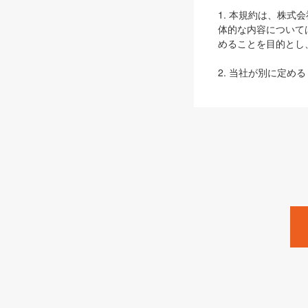
1. 本規約は、株
体的な内容について
めることを目的とし
2. 当社が別に定める
ェブサイト上でのデー
3. 本規約の内容
は、本規約の規定が
第2条（定義）
本規約において、以
ます。
1. 「本サービス
みます）及びこれら
「SEBook」「SESho
「SalesZine」「Pro
2. 「SHOEISH