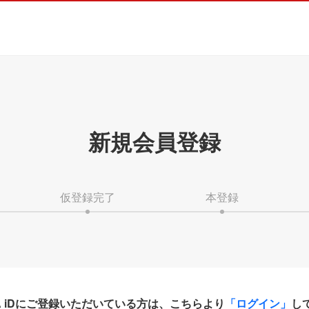
新規会員登録
仮登録完了
本登録
HA iDにご登録いただいている方は、こちらより
「ログイン」
し