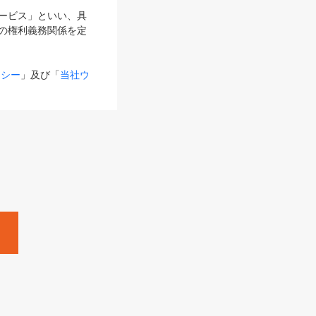
サービス」といい、具
の権利義務関係を定
リシー
」及び「
当社ウ
ものとします。
る内容とが異なる場合
るものとして使用し
変更後のサービスを含
。
Zine」「HRzine」
SHOEISHA iD