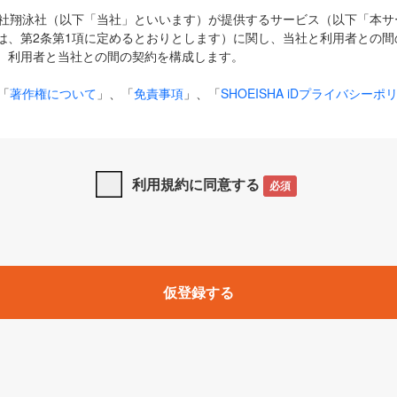
式会社翔泳社（以下「当社」といいます）が提供するサービス（以下「本
は、第2条第1項に定めるとおりとします）に関し、当社と利用者との間
、利用者と当社との間の契約を構成します。
「
著作権について
」、「
免責事項
」、「
SHOEISHA iDプライバシーポ
タの利用について（Cookieポリシー）
」は、本規約の一部を構成する
と、前項に記載する定めその他当社が定める各種規定や説明資料等におけ
優先して適用されるものとします。
利用規約に同意する
必須
下の用語は、本規約上別段の定めがない限り、以下に定める意味を有す
」とは、当社が提供する以下のサービス（名称や内容が変更された場合、
仮登録する
サービスに関連して当社が実施するイベントやキャンペーンをいいます
p」「CodeZine」「MarkeZine」「EnterpriseZine」「ECzine」「Biz/
ductZine」「AIdiver」「SE Event」
A iD」とは、利用者が本サービスを利用するために必要となるアカウントIDを、「