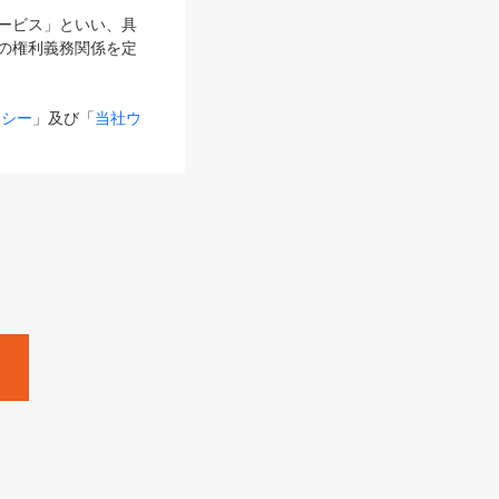
サービス」といい、具
の権利義務関係を定
リシー
」及び「
当社ウ
ものとします。
る内容とが異なる場合
るものとして使用し
変更後のサービスを含
。
Zine」「HRzine」
SHOEISHA iD