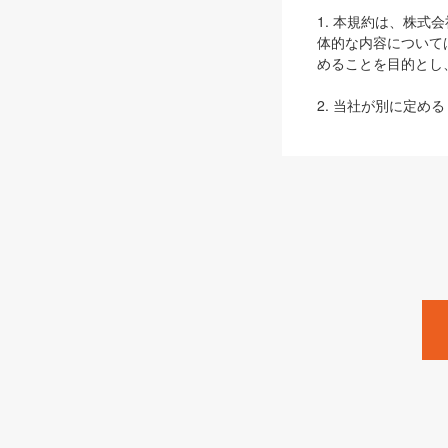
1. 本規約は、株
体的な内容について
めることを目的とし
2. 当社が別に定める
ェブサイト上でのデー
3. 本規約の内容
は、本規約の規定が
第2条（定義）
本規約において、以
ます。
1. 「本サービス
みます）及びこれら
「SEBook」「SESho
「SalesZine」「Pro
2. 「SHOEISH