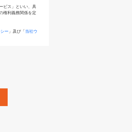
サービス」といい、具
の権利義務関係を定
リシー
」及び「
当社ウ
ものとします。
る内容とが異なる場合
るものとして使用し
変更後のサービスを含
。
Zine」「HRzine」
SHOEISHA iD