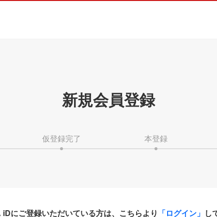
新規会員登録
仮登録完了
本登録
HA iDにご登録いただいている方は、こちらより
「ログイン」
し