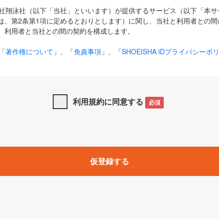
式会社翔泳社（以下「当社」といいます）が提供するサービス（以下「本
は、第2条第1項に定めるとおりとします）に関し、当社と利用者との間
、利用者と当社との間の契約を構成します。
「
著作権について
」、「
免責事項
」、「
SHOEISHA iDプライバシーポ
タの利用について（Cookieポリシー）
」は、本規約の一部を構成する
と、前項に記載する定めその他当社が定める各種規定や説明資料等におけ
優先して適用されるものとします。
利用規約に同意する
必須
下の用語は、本規約上別段の定めがない限り、以下に定める意味を有す
」とは、当社が提供する以下のサービス（名称や内容が変更された場合、
仮登録する
サービスに関連して当社が実施するイベントやキャンペーンをいいます
p」「CodeZine」「MarkeZine」「EnterpriseZine」「ECzine」「Biz/
ductZine」「AIdiver」「SE Event」
A iD」とは、利用者が本サービスを利用するために必要となるアカウントIDを、「