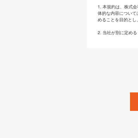
1. 本規約は、株
体的な内容について
めることを目的とし
2. 当社が別に定める
ェブサイト上でのデー
3. 本規約の内容
は、本規約の規定が
第2条（定義）
本規約において、以
ます。
1. 「本サービス
みます）及びこれら
「SEBook」「SESho
「SalesZine」「Pro
2. 「SHOEISH