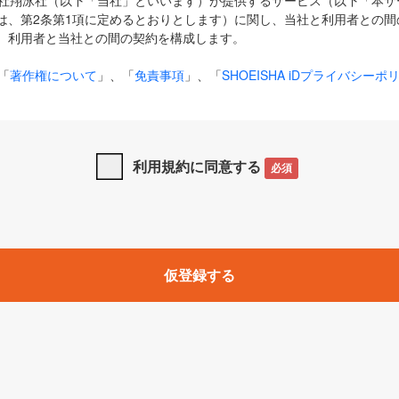
式会社翔泳社（以下「当社」といいます）が提供するサービス（以下「本
は、第2条第1項に定めるとおりとします）に関し、当社と利用者との間
、利用者と当社との間の契約を構成します。
「
著作権について
」、「
免責事項
」、「
SHOEISHA iDプライバシーポ
タの利用について（Cookieポリシー）
」は、本規約の一部を構成する
と、前項に記載する定めその他当社が定める各種規定や説明資料等におけ
優先して適用されるものとします。
利用規約に同意する
必須
下の用語は、本規約上別段の定めがない限り、以下に定める意味を有す
」とは、当社が提供する以下のサービス（名称や内容が変更された場合、
仮登録する
サービスに関連して当社が実施するイベントやキャンペーンをいいます
p」「CodeZine」「MarkeZine」「EnterpriseZine」「ECzine」「Biz/
ductZine」「AIdiver」「SE Event」
A iD」とは、利用者が本サービスを利用するために必要となるアカウントIDを、「
SHA iD及びパスワードを総称したものをそれぞれいい、「
SHOEISHA i