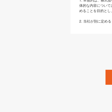
1. 本規約は、株
体的な内容について
めることを目的とし
2. 当社が別に定める
ェブサイト上でのデー
3. 本規約の内容
は、本規約の規定が
第2条（定義）
本規約において、以
ます。
1. 「本サービス
みます）及びこれら
「SEBook」「SESho
「SalesZine」「Pro
2. 「SHOEISH
等」とは、SHOEI