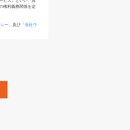
サービス」といい、具
の権利義務関係を定
リシー
」及び「
当社ウ
ものとします。
る内容とが異なる場合
るものとして使用し
変更後のサービスを含
。
Zine」「HRzine」
SHOEISHA iD
Dページ
」とは、専用の