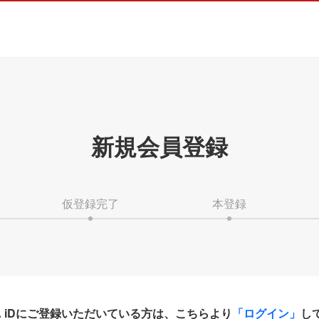
新規会員登録
仮登録完了
本登録
HA iDにご登録いただいている方は、こちらより
「ログイン」
し