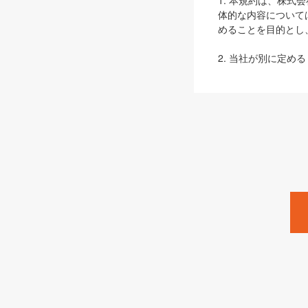
1. 本規約は、株
体的な内容について
めることを目的とし
2. 当社が別に定める
ェブサイト上でのデー
3. 本規約の内容
は、本規約の規定が
第2条（定義）
本規約において、以
ます。
1. 「本サービス
みます）及びこれら
「SEBook」「SESho
「SalesZine」「Pro
2. 「SHOEISH
等」とは、SHOEI