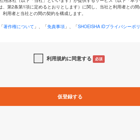
式会社翔泳社（以下「当社」といいます）が提供するサービス（以下「本
は、第2条第1項に定めるとおりとします）に関し、当社と利用者との間
、利用者と当社との間の契約を構成します。
「
著作権について
」、「
免責事項
」、「
SHOEISHA iDプライバシーポ
タの利用について（Cookieポリシー）
」は、本規約の一部を構成する
と、前項に記載する定めその他当社が定める各種規定や説明資料等におけ
優先して適用されるものとします。
利用規約に同意する
必須
下の用語は、本規約上別段の定めがない限り、以下に定める意味を有す
」とは、当社が提供する以下のサービス（名称や内容が変更された場合、
仮登録する
サービスに関連して当社が実施するイベントやキャンペーンをいいます
p」「CodeZine」「MarkeZine」「EnterpriseZine」「ECzine」「Biz/
ductZine」「AIdiver」「SE Event」
A iD」とは、利用者が本サービスを利用するために必要となるアカウントIDを、「
SHA iD及びパスワードを総称したものをそれぞれいい、「
SHOEISHA i