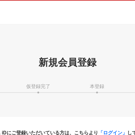
新規会員登録
仮登録完了
本登録
HA iDにご登録いただいている方は、こちらより
「ログイン」
し