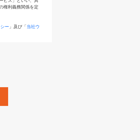
サービス」といい、具
の権利義務関係を定
リシー
」及び「
当社ウ
ものとします。
る内容とが異なる場合
るものとして使用し
変更後のサービスを含
。
Zine」「HRzine」
SHOEISHA iD
Dページ
」とは、専用の