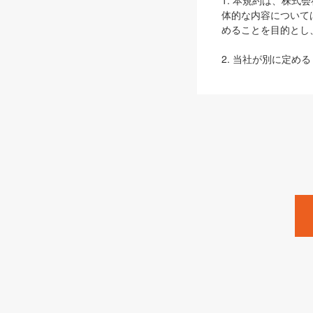
1. 本規約は、株
体的な内容について
めることを目的とし
2. 当社が別に定める
ェブサイト上でのデー
3. 本規約の内容
は、本規約の規定が
第2条（定義）
本規約において、以
ます。
1. 「本サービス
みます）及びこれら
「SEBook」「SESho
「SalesZine」「Pro
2. 「SHOEISH
等」とは、SHOEI