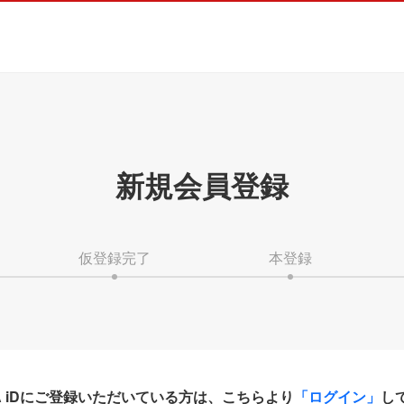
新規会員登録
仮登録完了
本登録
HA iDにご登録いただいている方は、こちらより
「ログイン」
し