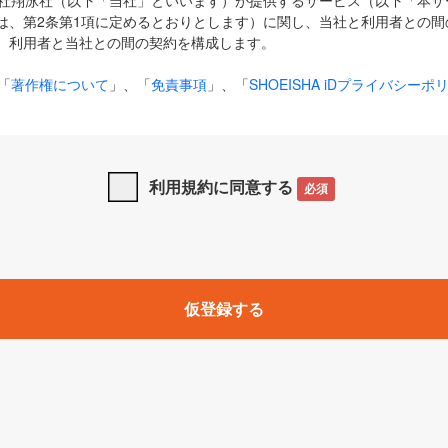
式会社翔泳社（以下「当社」といいます）が提供するサービス（以下「本
は、第2条第1項に定めるとおりとします）に関し、当社と利用者との間
、利用者と当社との間の契約を構成します。
「
著作権について
」、「
免責事項
」、「
SHOEISHA iDプライバシーポ
タの利用について（Cookieポリシー）
」は、本規約の一部を構成する
と、前項に記載する定めその他当社が定める各種規定や説明資料等におけ
優先して適用されるものとします。
利用規約に同意する
必須
下の用語は、本規約上別段の定めがない限り、以下に定める意味を有す
」とは、当社が提供する以下のサービス（名称や内容が変更された場合、
仮登録する
サービスに関連して当社が実施するイベントやキャンペーンをいいます
p」「CodeZine」「MarkeZine」「EnterpriseZine」「ECzine」「Biz/
ductZine」「AIdiver」「SE Event」
A iD」とは、利用者が本サービスを利用するために必要となるアカウントIDを、「
SHA iD及びパスワードを総称したものをそれぞれいい、「
SHOEISHA i