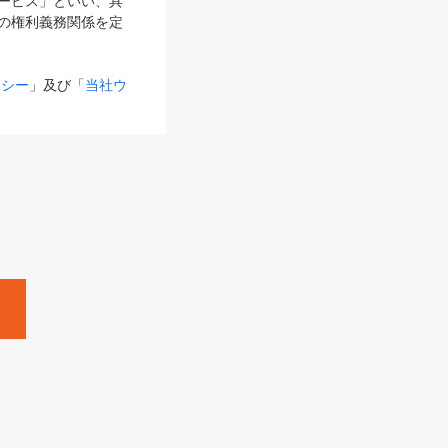
サービス」といい、具
の権利義務関係を定
リシー
」及び「
当社ウ
ものとします。
る内容とが異なる場合
るものとして使用し
変更後のサービスを含
。
Zine」「HRzine」
SHOEISHA iD
Dページ
」とは、専用の