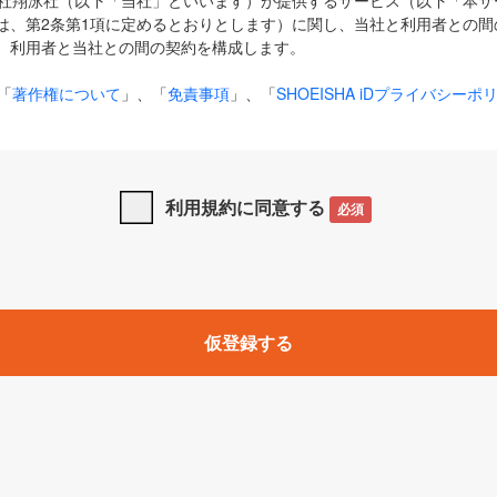
式会社翔泳社（以下「当社」といいます）が提供するサービス（以下「本
は、第2条第1項に定めるとおりとします）に関し、当社と利用者との間
、利用者と当社との間の契約を構成します。
「
著作権について
」、「
免責事項
」、「
SHOEISHA iDプライバシーポ
タの利用について（Cookieポリシー）
」は、本規約の一部を構成する
と、前項に記載する定めその他当社が定める各種規定や説明資料等におけ
優先して適用されるものとします。
利用規約に同意する
必須
下の用語は、本規約上別段の定めがない限り、以下に定める意味を有す
」とは、当社が提供する以下のサービス（名称や内容が変更された場合、
仮登録する
サービスに関連して当社が実施するイベントやキャンペーンをいいます
p」「CodeZine」「MarkeZine」「EnterpriseZine」「ECzine」「Biz/
ductZine」「AIdiver」「SE Event」
A iD」とは、利用者が本サービスを利用するために必要となるアカウントIDを、「
SHA iD及びパスワードを総称したものをそれぞれいい、「
SHOEISHA i