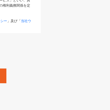
サービス」といい、具
の権利義務関係を定
リシー
」及び「
当社ウ
ものとします。
る内容とが異なる場合
るものとして使用し
変更後のサービスを含
。
Zine」「HRzine」
SHOEISHA iD
Dページ
」とは、専用の