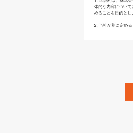
1. 本規約は、株
体的な内容について
めることを目的とし
2. 当社が別に定める
ェブサイト上でのデー
3. 本規約の内容
は、本規約の規定が
第2条（定義）
本規約において、以
ます。
1. 「本サービス
みます）及びこれら
「SEBook」「SESho
「SalesZine」「Pro
2. 「SHOEISH
等」とは、SHOEI