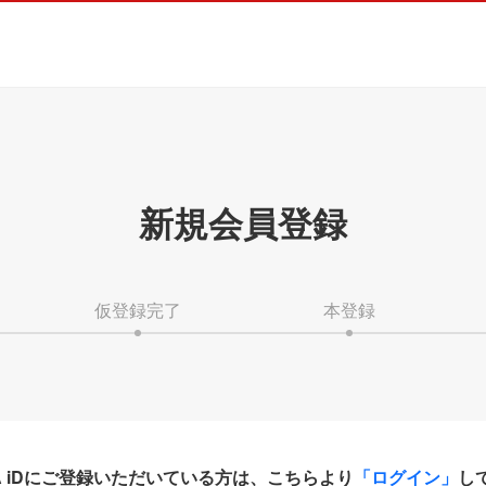
新規会員登録
仮登録完了
本登録
HA iDにご登録いただいている方は、こちらより
「ログイン」
し