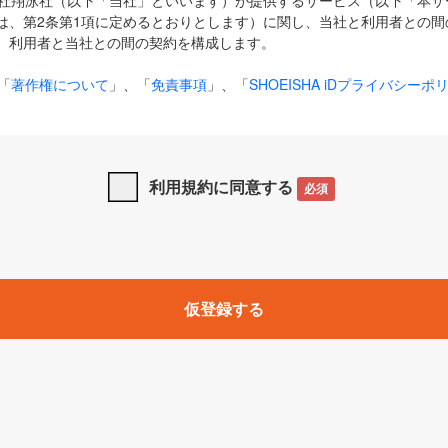
式会社翔泳社（以下「当社」といいます）が提供するサービス（以下「本
は、第2条第1項に定めるとおりとします）に関し、当社と利用者との間
、利用者と当社との間の契約を構成します。
「
著作権について
」、「
免責事項
」、「
SHOEISHA iDプライバシーポ
タの利用について（Cookieポリシー）
」は、本規約の一部を構成する
と、前項に記載する定めその他当社が定める各種規定や説明資料等におけ
優先して適用されるものとします。
利用規約に同意する
必須
下の用語は、本規約上別段の定めがない限り、以下に定める意味を有す
」とは、当社が提供する以下のサービス（名称や内容が変更された場合、
仮登録する
サービスに関連して当社が実施するイベントやキャンペーンをいいます
p」「CodeZine」「MarkeZine」「EnterpriseZine」「ECzine」「Biz/
ductZine」「AIdiver」「SE Event」
A iD」とは、利用者が本サービスを利用するために必要となるアカウントIDを、「
SHA iD及びパスワードを総称したものをそれぞれいい、「
SHOEISHA i