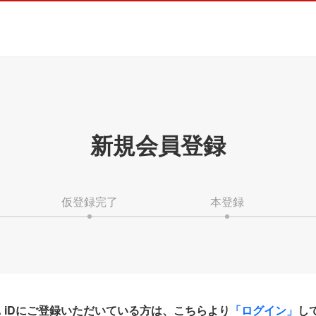
新規会員登録
仮登録完了
本登録
HA iDにご登録いただいている方は、こちらより
「ログイン」
し