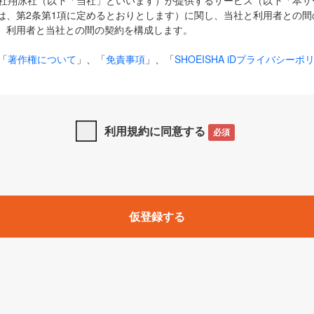
式会社翔泳社（以下「当社」といいます）が提供するサービス（以下「本
は、第2条第1項に定めるとおりとします）に関し、当社と利用者との間
、利用者と当社との間の契約を構成します。
「
著作権について
」、「
免責事項
」、「
SHOEISHA iDプライバシーポ
タの利用について（Cookieポリシー）
」は、本規約の一部を構成する
と、前項に記載する定めその他当社が定める各種規定や説明資料等におけ
優先して適用されるものとします。
利用規約に同意する
必須
下の用語は、本規約上別段の定めがない限り、以下に定める意味を有す
」とは、当社が提供する以下のサービス（名称や内容が変更された場合、
仮登録する
サービスに関連して当社が実施するイベントやキャンペーンをいいます
p」「CodeZine」「MarkeZine」「EnterpriseZine」「ECzine」「Biz/
ductZine」「AIdiver」「SE Event」
A iD」とは、利用者が本サービスを利用するために必要となるアカウントIDを、「
SHA iD及びパスワードを総称したものをそれぞれいい、「
SHOEISHA i