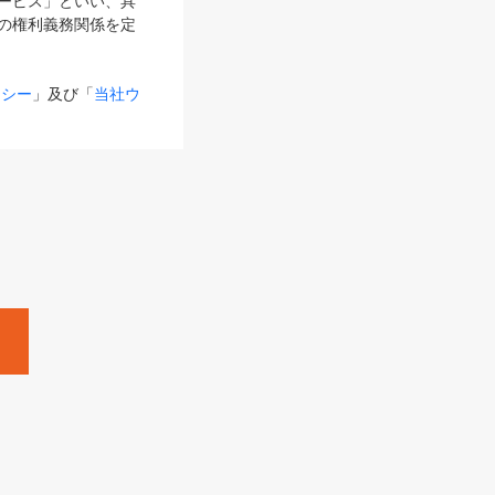
サービス」といい、具
の権利義務関係を定
リシー
」及び「
当社ウ
ものとします。
る内容とが異なる場合
るものとして使用し
変更後のサービスを含
。
Zine」「HRzine」
SHOEISHA iD
Dページ
」とは、専用の