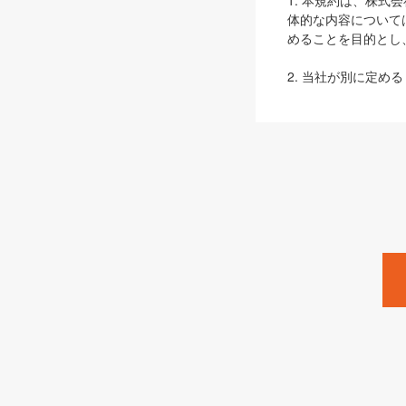
1. 本規約は、株
体的な内容について
めることを目的とし
2. 当社が別に定める
ェブサイト上でのデー
3. 本規約の内容
は、本規約の規定が
第2条（定義）
本規約において、以
ます。
1. 「本サービス
みます）及びこれら
「SEBook」「SESho
「SalesZine」「Pro
2. 「SHOEISH
等」とは、SHOEI