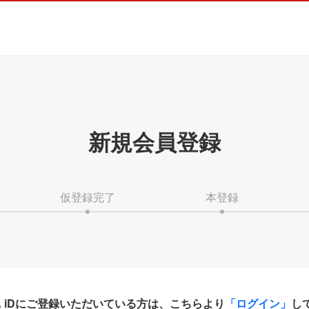
新規会員登録
仮登録完了
本登録
HA iDにご登録いただいている方は、こちらより
「ログイン」
し