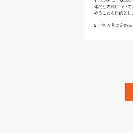
1. 本規約は、株
体的な内容について
めることを目的とし
2. 当社が別に定める
ェブサイト上でのデー
3. 本規約の内容
は、本規約の規定が
第2条（定義）
本規約において、以
ます。
1. 「本サービス
みます）及びこれら
「SEBook」「SESho
「SalesZine」「Pro
2. 「SHOEISH
等」とは、SHOEI