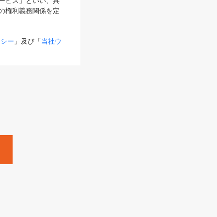
サービス」といい、具
の権利義務関係を定
リシー
」及び「
当社ウ
ものとします。
る内容とが異なる場合
るものとして使用し
変更後のサービスを含
。
Zine」「HRzine」
SHOEISHA iD
Dページ
」とは、専用の