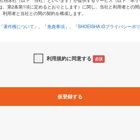
式会社翔泳社（以下「当社」といいます）が提供するサービス（以下「本
は、第2条第1項に定めるとおりとします）に関し、当社と利用者との間
、利用者と当社との間の契約を構成します。
「
著作権について
」、「
免責事項
」、「
SHOEISHA iDプライバシーポ
タの利用について（Cookieポリシー）
」は、本規約の一部を構成する
と、前項に記載する定めその他当社が定める各種規定や説明資料等におけ
優先して適用されるものとします。
利用規約に同意する
必須
下の用語は、本規約上別段の定めがない限り、以下に定める意味を有す
」とは、当社が提供する以下のサービス（名称や内容が変更された場合、
仮登録する
サービスに関連して当社が実施するイベントやキャンペーンをいいます
p」「CodeZine」「MarkeZine」「EnterpriseZine」「ECzine」「Biz/
ductZine」「AIdiver」「SE Event」
A iD」とは、利用者が本サービスを利用するために必要となるアカウントIDを、「
SHA iD及びパスワードを総称したものをそれぞれいい、「
SHOEISHA i