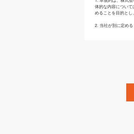
1. 本規約は、株
体的な内容について
めることを目的とし
2. 当社が別に定める
ェブサイト上でのデー
3. 本規約の内容
は、本規約の規定が
第2条（定義）
本規約において、以
ます。
1. 「本サービス
みます）及びこれら
「SEBook」「SESho
「SalesZine」「Pro
2. 「SHOEISH
等」とは、SHOEI