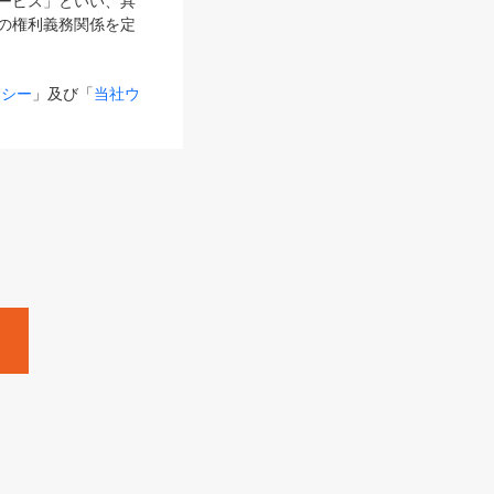
サービス」といい、具
の権利義務関係を定
リシー
」及び「
当社ウ
ものとします。
る内容とが異なる場合
るものとして使用し
変更後のサービスを含
。
Zine」「HRzine」
SHOEISHA iD
Dページ
」とは、専用の