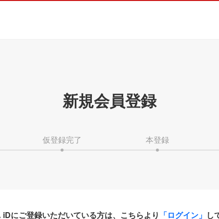
新規会員登録
仮登録完了
本登録
HA iDにご登録いただいている方は、こちらより
「ログイン」
し