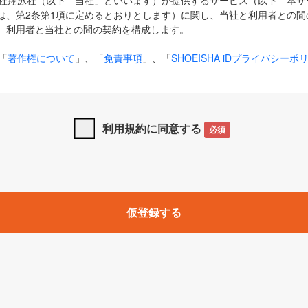
式会社翔泳社（以下「当社」といいます）が提供するサービス（以下「本
は、第2条第1項に定めるとおりとします）に関し、当社と利用者との間
、利用者と当社との間の契約を構成します。
「
著作権について
」、「
免責事項
」、「
SHOEISHA iDプライバシーポ
タの利用について（Cookieポリシー）
」は、本規約の一部を構成する
と、前項に記載する定めその他当社が定める各種規定や説明資料等におけ
優先して適用されるものとします。
利用規約に同意する
必須
下の用語は、本規約上別段の定めがない限り、以下に定める意味を有す
」とは、当社が提供する以下のサービス（名称や内容が変更された場合、
仮登録する
サービスに関連して当社が実施するイベントやキャンペーンをいいます
p」「CodeZine」「MarkeZine」「EnterpriseZine」「ECzine」「Biz/
ductZine」「AIdiver」「SE Event」
A iD」とは、利用者が本サービスを利用するために必要となるアカウントIDを、「
SHA iD及びパスワードを総称したものをそれぞれいい、「
SHOEISHA i