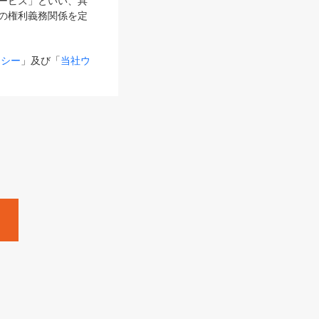
サービス」といい、具
の権利義務関係を定
リシー
」及び「
当社ウ
ものとします。
る内容とが異なる場合
るものとして使用し
変更後のサービスを含
。
Zine」「HRzine」
SHOEISHA iD
Dページ
」とは、専用の