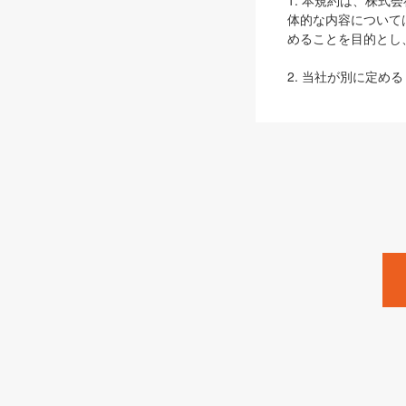
1. 本規約は、株
体的な内容について
めることを目的とし
2. 当社が別に定める
ェブサイト上でのデー
3. 本規約の内容
は、本規約の規定が
第2条（定義）
本規約において、以
ます。
1. 「本サービス
みます）及びこれら
「SEBook」「SESho
「SalesZine」「Pro
2. 「SHOEISH
等」とは、SHOEI