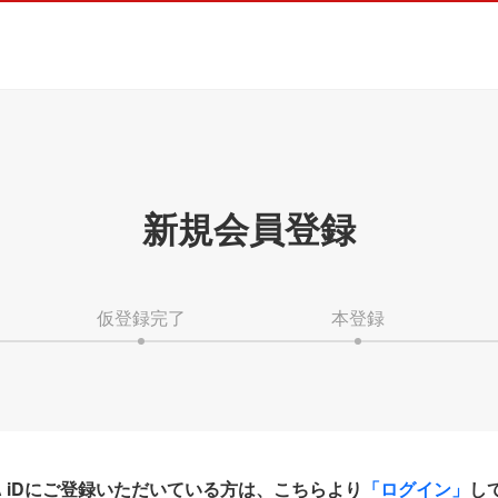
新規会員登録
仮登録完了
本登録
HA iDにご登録いただいている方は、こちらより
「ログイン」
し