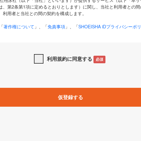
式会社翔泳社（以下「当社」といいます）が提供するサービス（以下「本
は、第2条第1項に定めるとおりとします）に関し、当社と利用者との間
、利用者と当社との間の契約を構成します。
「
著作権について
」、「
免責事項
」、「
SHOEISHA iDプライバシーポ
タの利用について（Cookieポリシー）
」は、本規約の一部を構成する
と、前項に記載する定めその他当社が定める各種規定や説明資料等におけ
優先して適用されるものとします。
利用規約に同意する
必須
下の用語は、本規約上別段の定めがない限り、以下に定める意味を有す
」とは、当社が提供する以下のサービス（名称や内容が変更された場合、
仮登録する
サービスに関連して当社が実施するイベントやキャンペーンをいいます
p」「CodeZine」「MarkeZine」「EnterpriseZine」「ECzine」「Biz/
ductZine」「AIdiver」「SE Event」
A iD」とは、利用者が本サービスを利用するために必要となるアカウントIDを、「
SHA iD及びパスワードを総称したものをそれぞれいい、「
SHOEISHA i