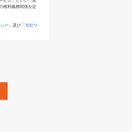
サービス」といい、具
の権利義務関係を定
リシー
」及び「
当社ウ
ものとします。
る内容とが異なる場合
るものとして使用し
変更後のサービスを含
。
Zine」「HRzine」
SHOEISHA iD
Dページ
」とは、専用の