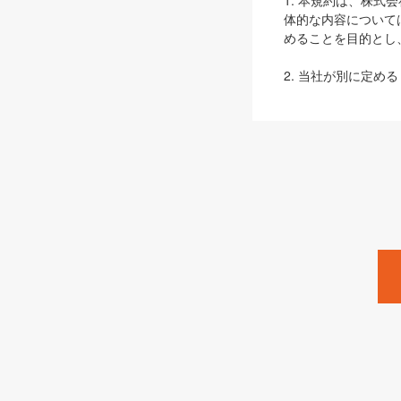
1. 本規約は、株
体的な内容について
めることを目的とし
2. 当社が別に定める
ェブサイト上でのデー
3. 本規約の内容
は、本規約の規定が
第2条（定義）
本規約において、以
ます。
1. 「本サービス
みます）及びこれら
「SEBook」「SESho
「SalesZine」「Pro
2. 「SHOEISH
等」とは、SHOEI