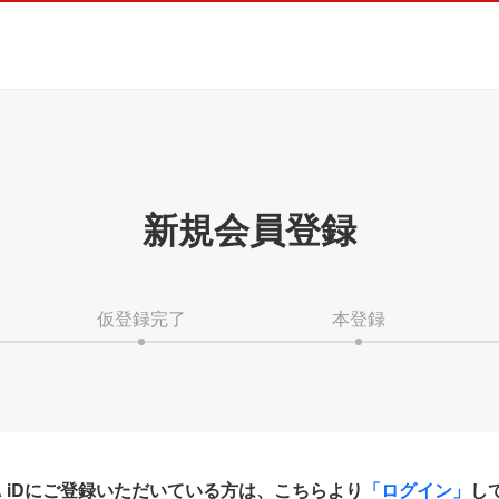
新規会員登録
仮登録完了
本登録
HA iDにご登録いただいている方は、こちらより
「ログイン」
し