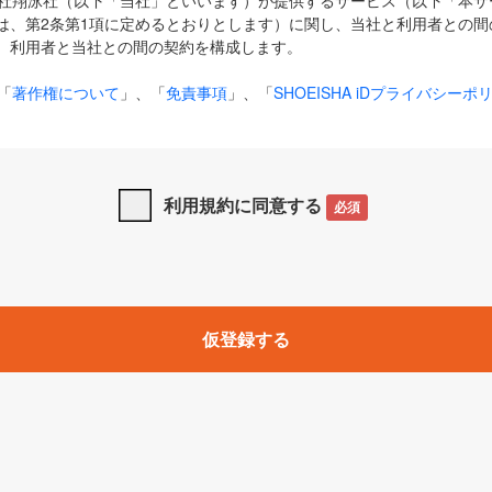
式会社翔泳社（以下「当社」といいます）が提供するサービス（以下「本
は、第2条第1項に定めるとおりとします）に関し、当社と利用者との間
、利用者と当社との間の契約を構成します。
「
著作権について
」、「
免責事項
」、「
SHOEISHA iDプライバシーポ
タの利用について（Cookieポリシー）
」は、本規約の一部を構成する
と、前項に記載する定めその他当社が定める各種規定や説明資料等におけ
優先して適用されるものとします。
利用規約に同意する
必須
下の用語は、本規約上別段の定めがない限り、以下に定める意味を有す
」とは、当社が提供する以下のサービス（名称や内容が変更された場合、
仮登録する
サービスに関連して当社が実施するイベントやキャンペーンをいいます
p」「CodeZine」「MarkeZine」「EnterpriseZine」「ECzine」「Biz/
ductZine」「AIdiver」「SE Event」
A iD」とは、利用者が本サービスを利用するために必要となるアカウントIDを、「
SHA iD及びパスワードを総称したものをそれぞれいい、「
SHOEISHA i