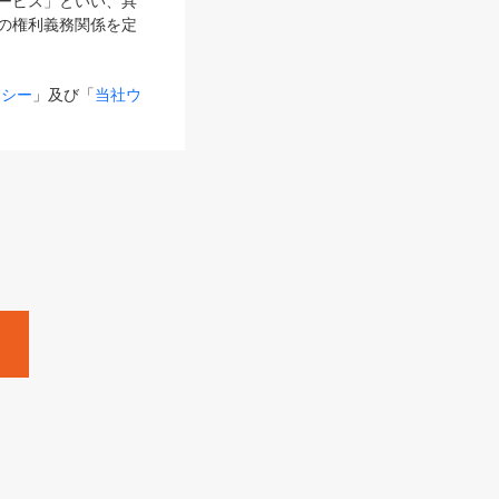
サービス」といい、具
の権利義務関係を定
リシー
」及び「
当社ウ
ものとします。
る内容とが異なる場合
るものとして使用し
変更後のサービスを含
。
Zine」「HRzine」
SHOEISHA iD
Dページ
」とは、専用の