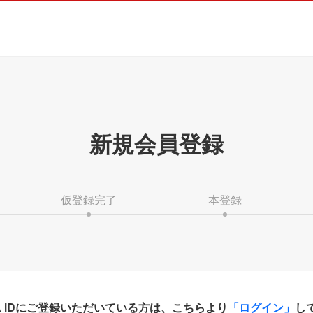
新規会員登録
仮登録完了
本登録
HA iDにご登録いただいている方は、こちらより
「ログイン」
し