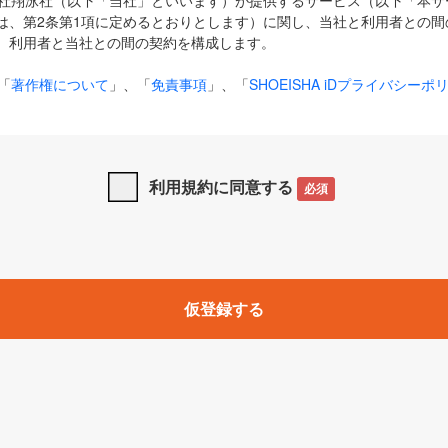
式会社翔泳社（以下「当社」といいます）が提供するサービス（以下「本
は、第2条第1項に定めるとおりとします）に関し、当社と利用者との間
、利用者と当社との間の契約を構成します。
「
著作権について
」、「
免責事項
」、「
SHOEISHA iDプライバシーポ
タの利用について（Cookieポリシー）
」は、本規約の一部を構成する
と、前項に記載する定めその他当社が定める各種規定や説明資料等におけ
優先して適用されるものとします。
利用規約に同意する
必須
下の用語は、本規約上別段の定めがない限り、以下に定める意味を有す
」とは、当社が提供する以下のサービス（名称や内容が変更された場合、
仮登録する
サービスに関連して当社が実施するイベントやキャンペーンをいいます
p」「CodeZine」「MarkeZine」「EnterpriseZine」「ECzine」「Biz/
ductZine」「AIdiver」「SE Event」
A iD」とは、利用者が本サービスを利用するために必要となるアカウントIDを、「
SHA iD及びパスワードを総称したものをそれぞれいい、「
SHOEISHA i