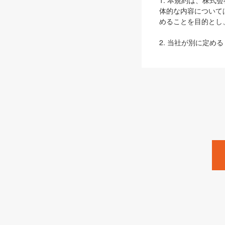
1. 本規約は、株
体的な内容について
めることを目的とし
2. 当社が別に定める
ェブサイト上でのデー
3. 本規約の内容
は、本規約の規定が
第2条（定義）
本規約において、以
ます。
1. 「本サービス
みます）及びこれら
「SEBook」「SESho
「SalesZine」「Pro
2. 「SHOEISH
等」とは、SHOEI