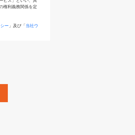
サービス」といい、具
の権利義務関係を定
リシー
」及び「
当社ウ
ものとします。
る内容とが異なる場合
るものとして使用し
変更後のサービスを含
。
Zine」「HRzine」
SHOEISHA iD
Dページ
」とは、専用の