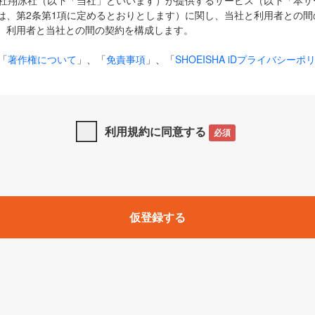
式会社翔泳社（以下「当社」といいます）が提供するサービス（以下「本
は、第2条第1項に定めるとおりとします）に関し、当社と利用者との間
、利用者と当社との間の契約を構成します。
「
著作権について
」、「
免責事項
」、「
SHOEISHA iDプライバシーポ
タの利用について（Cookieポリシー）
」は、本規約の一部を構成する
と、前項に記載する定めその他当社が定める各種規定や説明資料等におけ
優先して適用されるものとします。
利用規約に同意する
必須
下の用語は、本規約上別段の定めがない限り、以下に定める意味を有す
」とは、当社が提供する以下のサービス（名称や内容が変更された場合、
仮登録する
サービスに関連して当社が実施するイベントやキャンペーンをいいます
p」「CodeZine」「MarkeZine」「EnterpriseZine」「ECzine」「Biz/
ductZine」「AIdiver」「SE Event」
A iD」とは、利用者が本サービスを利用するために必要となるアカウントIDを、「
SHA iD及びパスワードを総称したものをそれぞれいい、「
SHOEISHA i