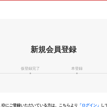
新規会員登録
仮登録完了
本登録
HA iDにご登録いただいている方は、こちらより
「ログイン」
し