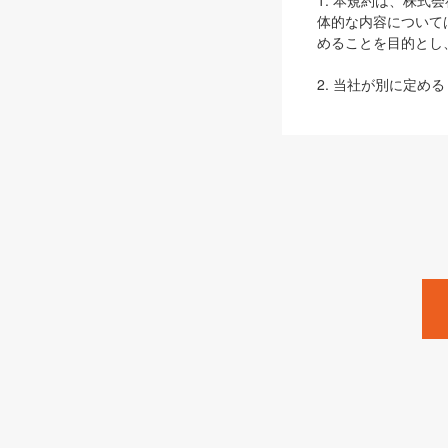
1. 本規約は、株
体的な内容について
めることを目的とし
2. 当社が別に定める
ェブサイト上でのデー
3. 本規約の内容
は、本規約の規定が
第2条（定義）
本規約において、以
ます。
1. 「本サービス
みます）及びこれら
「SEBook」「SESho
「SalesZine」「Pro
2. 「SHOEISH
等」とは、SHOEI