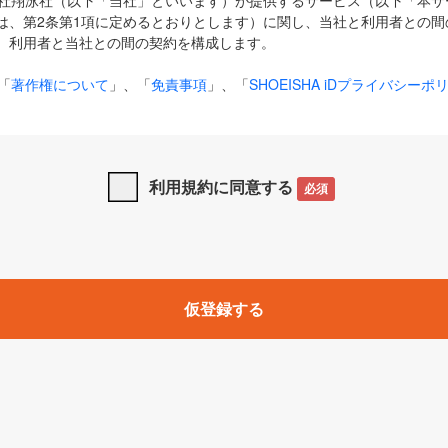
式会社翔泳社（以下「当社」といいます）が提供するサービス（以下「本
は、第2条第1項に定めるとおりとします）に関し、当社と利用者との間
、利用者と当社との間の契約を構成します。
「
著作権について
」、「
免責事項
」、「
SHOEISHA iDプライバシーポ
タの利用について（Cookieポリシー）
」は、本規約の一部を構成する
と、前項に記載する定めその他当社が定める各種規定や説明資料等におけ
優先して適用されるものとします。
利用規約に同意する
必須
下の用語は、本規約上別段の定めがない限り、以下に定める意味を有す
」とは、当社が提供する以下のサービス（名称や内容が変更された場合、
仮登録する
サービスに関連して当社が実施するイベントやキャンペーンをいいます
p」「CodeZine」「MarkeZine」「EnterpriseZine」「ECzine」「Biz/
ductZine」「AIdiver」「SE Event」
A iD」とは、利用者が本サービスを利用するために必要となるアカウントIDを、「
SHA iD及びパスワードを総称したものをそれぞれいい、「
SHOEISHA i