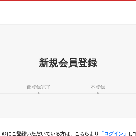
新規会員登録
仮登録完了
本登録
HA iDにご登録いただいている方は、こちらより
「ログイン」
し