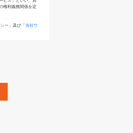
サービス」といい、具
の権利義務関係を定
リシー
」及び「
当社ウ
ものとします。
る内容とが異なる場合
るものとして使用し
変更後のサービスを含
。
Zine」「HRzine」
SHOEISHA iD
Dページ
」とは、専用の