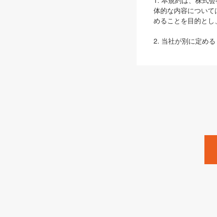
1. 本規約は、株
体的な内容について
めることを目的とし
2. 当社が別に定める
ェブサイト上でのデー
3. 本規約の内容
は、本規約の規定が
第2条（定義）
本規約において、以
ます。
1. 「本サービス
みます）及びこれら
「SEBook」「SESho
「SalesZine」「Pro
2. 「SHOEISH
等」とは、SHOEI