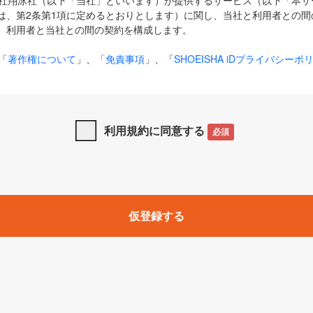
式会社翔泳社（以下「当社」といいます）が提供するサービス（以下「本
は、第2条第1項に定めるとおりとします）に関し、当社と利用者との間
、利用者と当社との間の契約を構成します。
「
著作権について
」、「
免責事項
」、「
SHOEISHA iDプライバシーポ
タの利用について（Cookieポリシー）
」は、本規約の一部を構成する
と、前項に記載する定めその他当社が定める各種規定や説明資料等におけ
優先して適用されるものとします。
利用規約に同意する
必須
下の用語は、本規約上別段の定めがない限り、以下に定める意味を有す
」とは、当社が提供する以下のサービス（名称や内容が変更された場合、
仮登録する
サービスに関連して当社が実施するイベントやキャンペーンをいいます
p」「CodeZine」「MarkeZine」「EnterpriseZine」「ECzine」「Biz/
ductZine」「AIdiver」「SE Event」
A iD」とは、利用者が本サービスを利用するために必要となるアカウントIDを、「
SHA iD及びパスワードを総称したものをそれぞれいい、「
SHOEISHA i