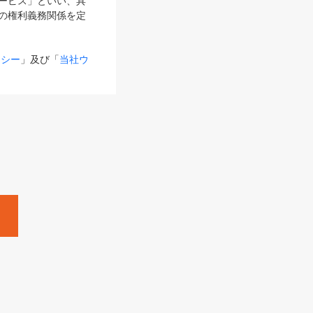
サービス」といい、具
の権利義務関係を定
リシー
」及び「
当社ウ
ものとします。
る内容とが異なる場合
るものとして使用し
変更後のサービスを含
。
Zine」「HRzine」
SHOEISHA iD
Dページ
」とは、専用の