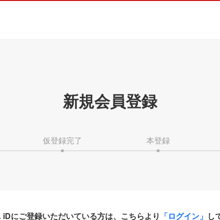
新規会員登録
仮登録完了
本登録
HA iDにご登録いただいている方は、こちらより
「ログイン」
し