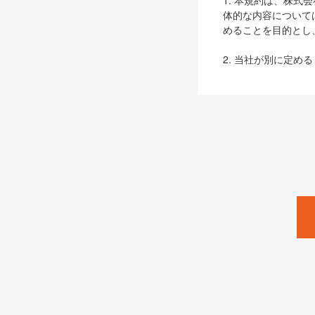
1. 本規約は、株
体的な内容について
めることを目的とし
2. 当社が別に定める
ェブサイト上でのデー
3. 本規約の内容
は、本規約の規定が
第2条（定義）
本規約において、以
ます。
1. 「本サービス
みます）及びこれら
「SEBook」「SESho
「SalesZine」「Pro
2. 「SHOEISH
等」とは、SHOEI