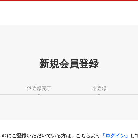
新規会員登録
仮登録完了
本登録
HA iDにご登録いただいている方は、こちらより
「ログイン」
し