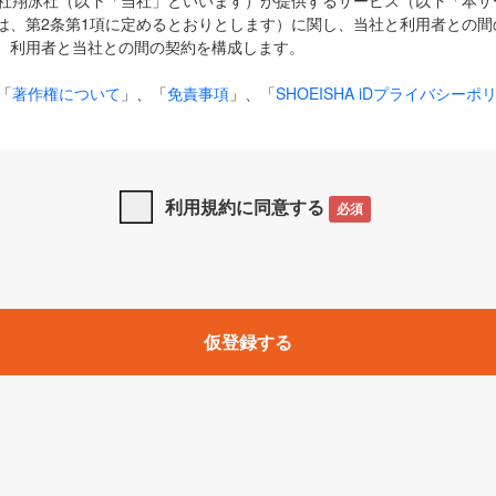
式会社翔泳社（以下「当社」といいます）が提供するサービス（以下「本
は、第2条第1項に定めるとおりとします）に関し、当社と利用者との間
、利用者と当社との間の契約を構成します。
「
著作権について
」、「
免責事項
」、「
SHOEISHA iDプライバシーポ
タの利用について（Cookieポリシー）
」は、本規約の一部を構成する
と、前項に記載する定めその他当社が定める各種規定や説明資料等におけ
優先して適用されるものとします。
利用規約に同意する
必須
下の用語は、本規約上別段の定めがない限り、以下に定める意味を有す
」とは、当社が提供する以下のサービス（名称や内容が変更された場合、
仮登録する
サービスに関連して当社が実施するイベントやキャンペーンをいいます
p」「CodeZine」「MarkeZine」「EnterpriseZine」「ECzine」「Biz/
ductZine」「AIdiver」「SE Event」
A iD」とは、利用者が本サービスを利用するために必要となるアカウントIDを、「
SHA iD及びパスワードを総称したものをそれぞれいい、「
SHOEISHA i