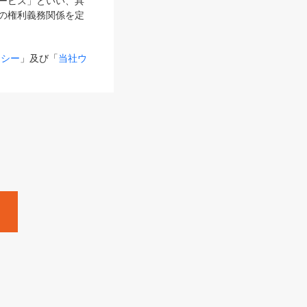
サービス」といい、具
の権利義務関係を定
リシー
」及び「
当社ウ
ものとします。
る内容とが異なる場合
るものとして使用し
変更後のサービスを含
。
Zine」「HRzine」
SHOEISHA iD
Dページ
」とは、専用の