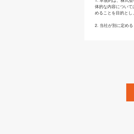
1. 本規約は、株
体的な内容について
めることを目的とし
2. 当社が別に定める
ェブサイト上でのデー
3. 本規約の内容
は、本規約の規定が
第2条（定義）
本規約において、以
ます。
1. 「本サービス
みます）及びこれら
「SEBook」「SESho
「SalesZine」「Pro
2. 「SHOEISH
等」とは、SHOEI