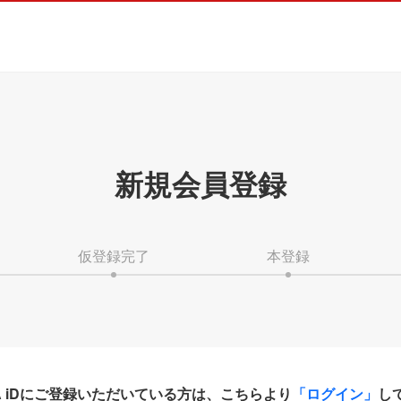
新規会員登録
仮登録完了
本登録
HA iDにご登録いただいている方は、こちらより
「ログイン」
し