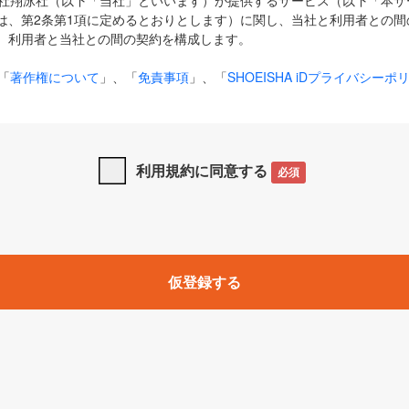
式会社翔泳社（以下「当社」といいます）が提供するサービス（以下「本
は、第2条第1項に定めるとおりとします）に関し、当社と利用者との間
、利用者と当社との間の契約を構成します。
「
著作権について
」、「
免責事項
」、「
SHOEISHA iDプライバシーポ
タの利用について（Cookieポリシー）
」は、本規約の一部を構成する
と、前項に記載する定めその他当社が定める各種規定や説明資料等におけ
優先して適用されるものとします。
利用規約に同意する
必須
下の用語は、本規約上別段の定めがない限り、以下に定める意味を有す
」とは、当社が提供する以下のサービス（名称や内容が変更された場合、
仮登録する
サービスに関連して当社が実施するイベントやキャンペーンをいいます
p」「CodeZine」「MarkeZine」「EnterpriseZine」「ECzine」「Biz/
ductZine」「AIdiver」「SE Event」
A iD」とは、利用者が本サービスを利用するために必要となるアカウントIDを、「
SHA iD及びパスワードを総称したものをそれぞれいい、「
SHOEISHA i