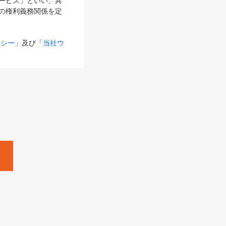
サービス」といい、具
の権利義務関係を定
リシー
」及び「
当社ウ
ものとします。
る内容とが異なる場合
るものとして使用し
変更後のサービスを含
。
Zine」「HRzine」
SHOEISHA iD
Dページ
」とは、専用の