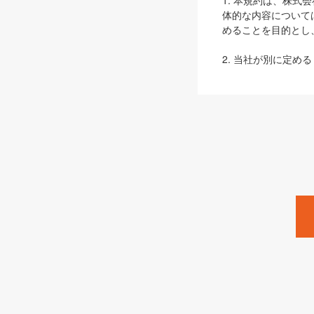
1. 本規約は、株
体的な内容について
めることを目的とし
2. 当社が別に定める
ェブサイト上でのデー
3. 本規約の内容
は、本規約の規定が
第2条（定義）
本規約において、以
ます。
1. 「本サービス
みます）及びこれら
「SEBook」「SESho
「SalesZine」「Pro
2. 「SHOEISH
等」とは、SHOEI