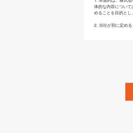
1. 本規約は、株
体的な内容について
めることを目的とし
2. 当社が別に定める
ェブサイト上でのデー
3. 本規約の内容
は、本規約の規定が
第2条（定義）
本規約において、以
ます。
1. 「本サービス
みます）及びこれら
「SEBook」「SESho
「SalesZine」「Pro
2. 「SHOEISH
等」とは、SHOEI