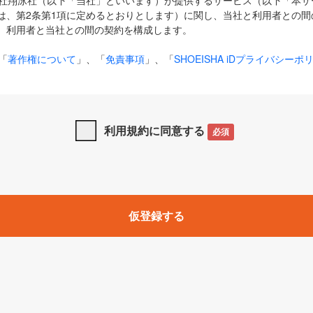
式会社翔泳社（以下「当社」といいます）が提供するサービス（以下「本
は、第2条第1項に定めるとおりとします）に関し、当社と利用者との間
、利用者と当社との間の契約を構成します。
「
著作権について
」、「
免責事項
」、「
SHOEISHA iDプライバシーポ
タの利用について（Cookieポリシー）
」は、本規約の一部を構成する
と、前項に記載する定めその他当社が定める各種規定や説明資料等におけ
優先して適用されるものとします。
利用規約に同意する
必須
下の用語は、本規約上別段の定めがない限り、以下に定める意味を有す
」とは、当社が提供する以下のサービス（名称や内容が変更された場合、
仮登録する
サービスに関連して当社が実施するイベントやキャンペーンをいいます
p」「CodeZine」「MarkeZine」「EnterpriseZine」「ECzine」「Biz/
ductZine」「AIdiver」「SE Event」
A iD」とは、利用者が本サービスを利用するために必要となるアカウントIDを、「
SHA iD及びパスワードを総称したものをそれぞれいい、「
SHOEISHA i