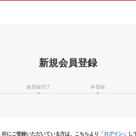
新規会員登録
仮登録完了
本登録
HA iDにご登録いただいている方は、こちらより
「ログイン」
し