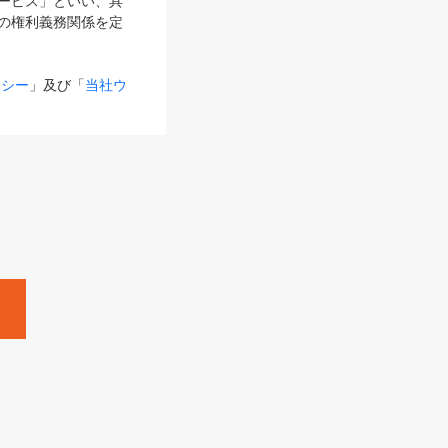
サービス」といい、具
の権利義務関係を定
リシー
」及び「
当社ウ
ものとします。
る内容とが異なる場合
るものとして使用し
変更後のサービスを含
。
Zine」「HRzine」
SHOEISHA iD
Dページ
」とは、専用の