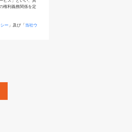
サービス」といい、具
の権利義務関係を定
リシー
」及び「
当社ウ
ものとします。
る内容とが異なる場合
るものとして使用し
変更後のサービスを含
。
Zine」「HRzine」
SHOEISHA iD
Dページ
」とは、専用の