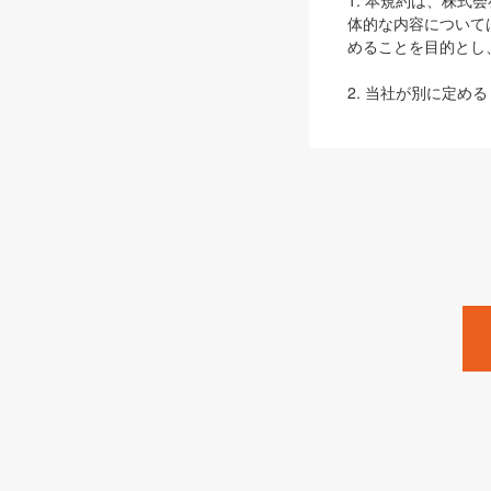
1. 本規約は、株
体的な内容について
めることを目的とし
2. 当社が別に定める
ェブサイト上でのデー
3. 本規約の内容
は、本規約の規定が
第2条（定義）
本規約において、以
ます。
1. 「本サービス
みます）及びこれら
「SEBook」「SESho
「SalesZine」「Pro
2. 「SHOEISH
等」とは、SHOEI