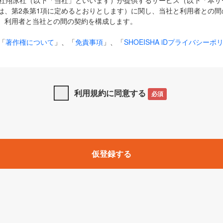
式会社翔泳社（以下「当社」といいます）が提供するサービス（以下「本
は、第2条第1項に定めるとおりとします）に関し、当社と利用者との間
、利用者と当社との間の契約を構成します。
「
著作権について
」、「
免責事項
」、「
SHOEISHA iDプライバシーポ
タの利用について（Cookieポリシー）
」は、本規約の一部を構成する
と、前項に記載する定めその他当社が定める各種規定や説明資料等におけ
優先して適用されるものとします。
利用規約に同意する
必須
下の用語は、本規約上別段の定めがない限り、以下に定める意味を有す
」とは、当社が提供する以下のサービス（名称や内容が変更された場合、
仮登録する
サービスに関連して当社が実施するイベントやキャンペーンをいいます
p」「CodeZine」「MarkeZine」「EnterpriseZine」「ECzine」「Biz/
ductZine」「AIdiver」「SE Event」
A iD」とは、利用者が本サービスを利用するために必要となるアカウントIDを、「
SHA iD及びパスワードを総称したものをそれぞれいい、「
SHOEISHA i