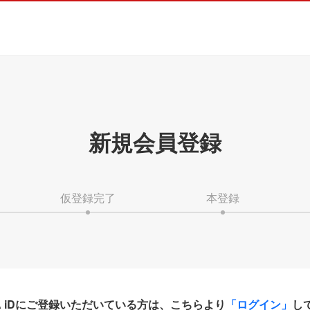
新規会員登録
仮登録完了
本登録
HA iDにご登録いただいている方は、こちらより
「ログイン」
し