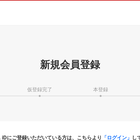
新規会員登録
仮登録完了
本登録
HA iDにご登録いただいている方は、こちらより
「ログイン」
し