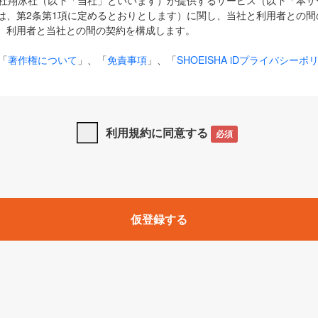
式会社翔泳社（以下「当社」といいます）が提供するサービス（以下「本
は、第2条第1項に定めるとおりとします）に関し、当社と利用者との間
、利用者と当社との間の契約を構成します。
「
著作権について
」、「
免責事項
」、「
SHOEISHA iDプライバシーポ
タの利用について（Cookieポリシー）
」は、本規約の一部を構成する
と、前項に記載する定めその他当社が定める各種規定や説明資料等におけ
優先して適用されるものとします。
利用規約に同意する
必須
下の用語は、本規約上別段の定めがない限り、以下に定める意味を有す
」とは、当社が提供する以下のサービス（名称や内容が変更された場合、
仮登録する
サービスに関連して当社が実施するイベントやキャンペーンをいいます
p」「CodeZine」「MarkeZine」「EnterpriseZine」「ECzine」「Biz/
ductZine」「AIdiver」「SE Event」
A iD」とは、利用者が本サービスを利用するために必要となるアカウントIDを、「
SHA iD及びパスワードを総称したものをそれぞれいい、「
SHOEISHA i