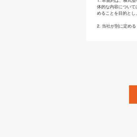
1. 本規約は、株
体的な内容について
めることを目的とし
2. 当社が別に定める
ェブサイト上でのデー
3. 本規約の内容
は、本規約の規定が
第2条（定義）
本規約において、以
ます。
1. 「本サービス
みます）及びこれら
「SEBook」「SESho
「SalesZine」「Pro
2. 「SHOEISH
等」とは、SHOEI