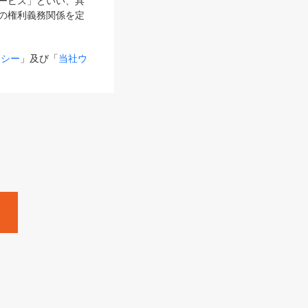
サービス」といい、具
の権利義務関係を定
リシー
」及び「
当社ウ
ものとします。
る内容とが異なる場合
るものとして使用し
変更後のサービスを含
。
Zine」「HRzine」
SHOEISHA iD
Dページ
」とは、専用の