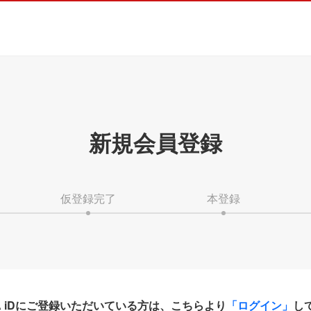
新規会員登録
仮登録完了
本登録
HA iDにご登録いただいている方は、こちらより
「ログイン」
し