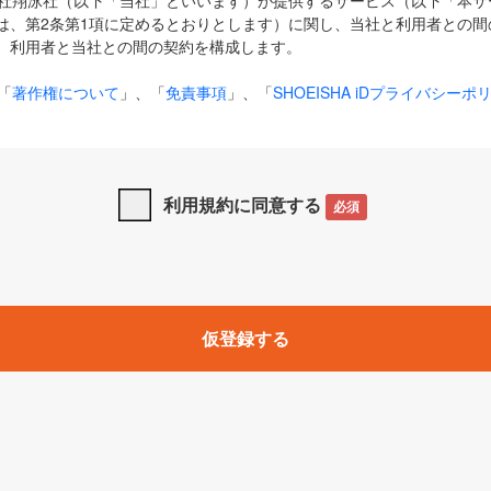
式会社翔泳社（以下「当社」といいます）が提供するサービス（以下「本
は、第2条第1項に定めるとおりとします）に関し、当社と利用者との間
、利用者と当社との間の契約を構成します。
「
著作権について
」、「
免責事項
」、「
SHOEISHA iDプライバシーポ
タの利用について（Cookieポリシー）
」は、本規約の一部を構成する
と、前項に記載する定めその他当社が定める各種規定や説明資料等におけ
優先して適用されるものとします。
利用規約に同意する
必須
下の用語は、本規約上別段の定めがない限り、以下に定める意味を有す
」とは、当社が提供する以下のサービス（名称や内容が変更された場合、
仮登録する
サービスに関連して当社が実施するイベントやキャンペーンをいいます
p」「CodeZine」「MarkeZine」「EnterpriseZine」「ECzine」「Biz/
ductZine」「AIdiver」「SE Event」
A iD」とは、利用者が本サービスを利用するために必要となるアカウントIDを、「
SHA iD及びパスワードを総称したものをそれぞれいい、「
SHOEISHA i