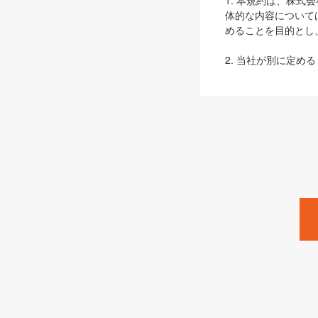
1. 本規約は、株
体的な内容について
めることを目的とし
2. 当社が別に定める
ェブサイト上でのデー
3. 本規約の内容
は、本規約の規定が
第2条（定義）
本規約において、以
ます。
1. 「本サービス
みます）及びこれら
「SEBook」「SESho
「SalesZine」「Pro
2. 「SHOEISH
等」とは、SHOEI