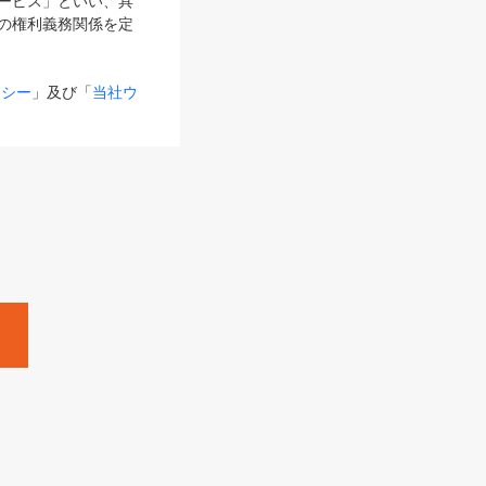
サービス」といい、具
の権利義務関係を定
リシー
」及び「
当社ウ
ものとします。
る内容とが異なる場合
るものとして使用し
変更後のサービスを含
。
Zine」「HRzine」
SHOEISHA iD
Dページ
」とは、専用の