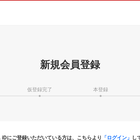
新規会員登録
仮登録完了
本登録
HA iDにご登録いただいている方は、こちらより
「ログイン」
し