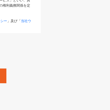
サービス」といい、具
の権利義務関係を定
リシー
」及び「
当社ウ
ものとします。
る内容とが異なる場合
るものとして使用し
変更後のサービスを含
。
Zine」「HRzine」
SHOEISHA iD
Dページ
」とは、専用の