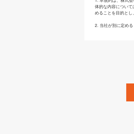
1. 本規約は、株
体的な内容について
めることを目的とし
2. 当社が別に定める
ェブサイト上でのデー
3. 本規約の内容
は、本規約の規定が
第2条（定義）
本規約において、以
ます。
1. 「本サービス
みます）及びこれら
「SEBook」「SESho
「SalesZine」「Pro
2. 「SHOEISH
等」とは、SHOEI