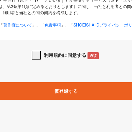
式会社翔泳社（以下「当社」といいます）が提供するサービス（以下「本
は、第2条第1項に定めるとおりとします）に関し、当社と利用者との間
、利用者と当社との間の契約を構成します。
「
著作権について
」、「
免責事項
」、「
SHOEISHA iDプライバシーポ
タの利用について（Cookieポリシー）
」は、本規約の一部を構成する
と、前項に記載する定めその他当社が定める各種規定や説明資料等におけ
優先して適用されるものとします。
利用規約に同意する
必須
下の用語は、本規約上別段の定めがない限り、以下に定める意味を有す
」とは、当社が提供する以下のサービス（名称や内容が変更された場合、
仮登録する
サービスに関連して当社が実施するイベントやキャンペーンをいいます
p」「CodeZine」「MarkeZine」「EnterpriseZine」「ECzine」「Biz/
ductZine」「AIdiver」「SE Event」
A iD」とは、利用者が本サービスを利用するために必要となるアカウントIDを、「
SHA iD及びパスワードを総称したものをそれぞれいい、「
SHOEISHA i