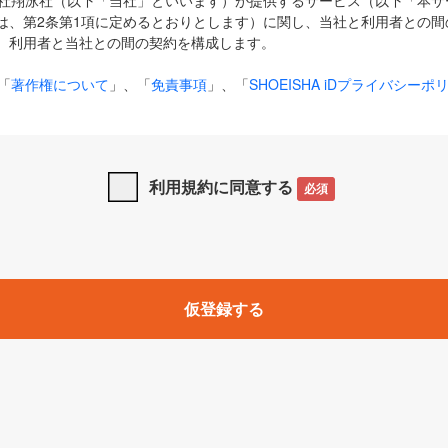
式会社翔泳社（以下「当社」といいます）が提供するサービス（以下「本
は、第2条第1項に定めるとおりとします）に関し、当社と利用者との間
、利用者と当社との間の契約を構成します。
「
著作権について
」、「
免責事項
」、「
SHOEISHA iDプライバシーポ
タの利用について（Cookieポリシー）
」は、本規約の一部を構成する
と、前項に記載する定めその他当社が定める各種規定や説明資料等におけ
優先して適用されるものとします。
利用規約に同意する
必須
下の用語は、本規約上別段の定めがない限り、以下に定める意味を有す
」とは、当社が提供する以下のサービス（名称や内容が変更された場合、
仮登録する
サービスに関連して当社が実施するイベントやキャンペーンをいいます
p」「CodeZine」「MarkeZine」「EnterpriseZine」「ECzine」「Biz/
ductZine」「AIdiver」「SE Event」
A iD」とは、利用者が本サービスを利用するために必要となるアカウントIDを、「
SHA iD及びパスワードを総称したものをそれぞれいい、「
SHOEISHA i