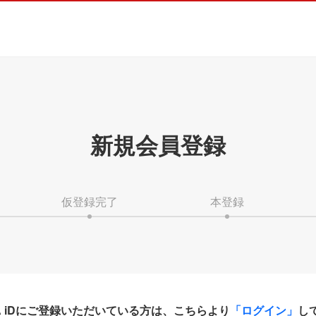
新規会員登録
仮登録完了
本登録
HA iDにご登録いただいている方は、こちらより
「ログイン」
し