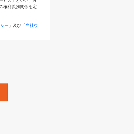
サービス」といい、具
の権利義務関係を定
リシー
」及び「
当社ウ
ものとします。
る内容とが異なる場合
るものとして使用し
変更後のサービスを含
。
Zine」「HRzine」
SHOEISHA iD
Dページ
」とは、専用の