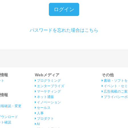
ログイン
パスワードを忘れた場合はこちら
情報
Webメディア
その他
ント
プログラミング
書籍・ソフトを
エンタープライズ
イベント・セミ
マーケティング
広告掲載のご案
情報
ネット通販
プライバシーポ
イノベーション
情報確認・変更
セールス
人事
ダウンロード
プロダクト
イント確認
AI