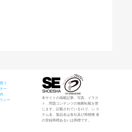
買う
ナー
内
本サイトの掲載記事、写真、イラス
リシー
ト、問題コンテンツの無断転載を禁
じます。記載されているロゴ、シ ス
テム名、製品名は各社及び商標権 者
の登録商標あるいは商標です。