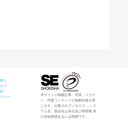
買う
ナー
内
本サイトの掲載記事、写真、イラス
リシー
ト、問題コンテンツの無断転載を禁
じます。記載されているロゴ、シ ス
テム名、製品名は各社及び商標権 者
の登録商標あるいは商標です。