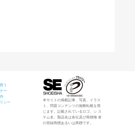
買う
ナー
内
本サイトの掲載記事、写真、イラス
リシー
ト、問題コンテンツの無断転載を禁
じます。記載されているロゴ、シ ス
テム名、製品名は各社及び商標権 者
の登録商標あるいは商標です。