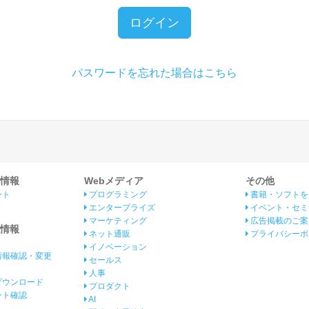
ログイン
パスワードを忘れた場合はこちら
情報
Webメディア
その他
ント
プログラミング
書籍・ソフトを
エンタープライズ
イベント・セミ
マーケティング
広告掲載のご案
情報
ネット通販
プライバシーポ
イノベーション
情報確認・変更
セールス
人事
ダウンロード
プロダクト
イント確認
AI