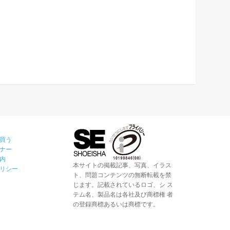
買う
ナー
内
本サイトの掲載記事、写真、イラス
リシー
ト、問題コンテンツの無断転載を禁
じます。記載されているロゴ、シ ス
テム名、製品名は各社及び商標権 者
の登録商標あるいは商標です。