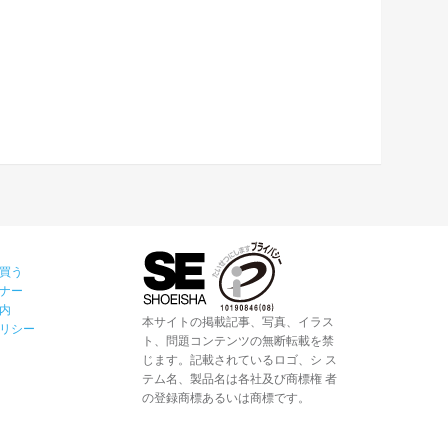
買う
ナー
内
本サイトの掲載記事、写真、イラス
リシー
ト、問題コンテンツの無断転載を禁
じます。記載されているロゴ、シ ス
テム名、製品名は各社及び商標権 者
の登録商標あるいは商標です。