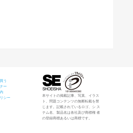
買う
ナー
内
本サイトの掲載記事、写真、イラス
リシー
ト、問題コンテンツの無断転載を禁
じます。記載されているロゴ、シ ス
テム名、製品名は各社及び商標権 者
の登録商標あるいは商標です。